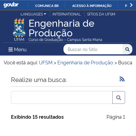
COMUNICA BR
ACESSO À INFORMAÇÃO
PARTI
Casa Civil
LANGUAGES
INTERNATIONAL
SÍTIOS DA UFSM
IR
Engenharia de
PARA
Produção
Ministério da Justiça e Segurança Pública
O
Curso de Graduação – Campus Santa Maria
CONTEÚDO
Ministério da Defesa
Buscar no no Sítio
Busca
Busca:
Menu Principal do Sítio
Menu
Busc
Ministério das Relações Exteriores
Você está aqui:
UFSM
>
Engenharia de Produção
>
Busca
Ministério da Economia
Início do conteúdo
Realize uma busca:
Ministério da Infraestrutura
Ministério da Agricultura, Pecuária e Abastecimento
Exibindo 15 resultados
Página 1
Ministério da Educação