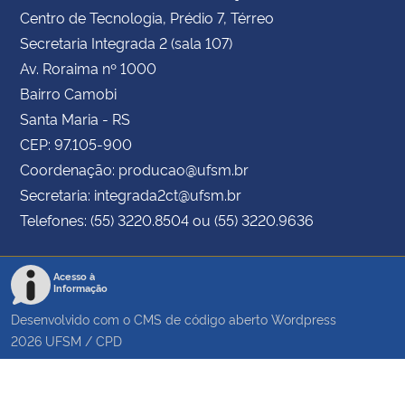
Centro de Tecnologia, Prédio 7, Térreo
Secretaria Integrada 2 (sala 107)
Av. Roraima nº 1000
Bairro Camobi
Santa Maria - RS
CEP: 97.105-900
Coordenação: producao@ufsm.br
Secretaria: integrada2ct@ufsm.br
Telefones: (55) 3220.8504 ou (55) 3220.9636
Acesso à
Informação
Desenvolvido com o CMS de código aberto
Wordpress
2026
UFSM
/
CPD