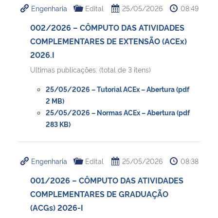
Engenharia
Edital
25/05/2026
08:49
Ministério da Cidadania
002/2026 – CÔMPUTO DAS ATIVIDADES
Ministério da Saúde
COMPLEMENTARES DE EXTENSÃO (ACEx)
2026.I
Ministério de Minas e Energia
Ultimas publicações: (total de 3 itens)
Ministério da Ciência, Tecnologia, Inovações e Comunicações
25/05/2026 – Tutorial ACEx – Abertura (pdf
2 MB)
Ministério do Meio Ambiente
25/05/2026 – Normas ACEx – Abertura (pdf
283 KB)
Ministério do Turismo
Engenharia
Edital
25/05/2026
08:38
Ministério do Desenvolvimento Regional
001/2026 – CÔMPUTO DAS ATIVIDADES
Controladoria-Geral da União
COMPLEMENTARES DE GRADUAÇÃO
(ACGs) 2026-I
Ministério da Mulher, da Família e dos Direitos Humanos