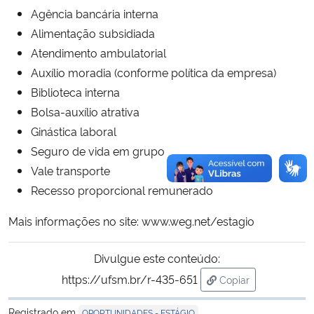
Agência bancária interna
Alimentação subsidiada
Atendimento ambulatorial
Auxílio moradia (conforme política da empresa)
Biblioteca interna
Bolsa-auxílio atrativa
Ginástica laboral
Seguro de vida em grupo
Vale transporte
Recesso proporcional remunerado
Mais informações no site:
www.weg.net/estagio
Divulgue este conteúdo:
https://ufsm.br/r-435-651
Copiar
para área de trans
Registrado em
OPORTUNIDADES - ESTÁGIO