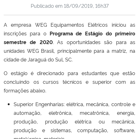
Publicado em
18/09/2019, 16h37
Ministério da Cidadania
Ministério da Saúde
A empresa WEG Equipamentos Elétricos iniciou as
inscrições para o
Programa de Estágio do primeiro
Ministério de Minas e Energia
semestre de 2020
. As oportunidades são para as
unidades WEG Brasil, principalmente para a matriz, na
Ministério da Ciência, Tecnologia, Inovações e Comunicações
cidade de Jaraguá do Sul, SC.
Ministério do Meio Ambiente
O estágio é direcionado para estudantes que estão
concluindo os cursos técnicos e superior com as
Ministério do Turismo
formações abaixo.
Superior Engenharias: elétrica, mecânica, controle e
Ministério do Desenvolvimento Regional
automação, eletrônica, mecatrônica, energia,
Controladoria-Geral da União
produção, produção elétrica ou mecânica,
produção e sistemas, computação, software,
Ministério da Mulher, da Família e dos Direitos Humanos
metalúrgica, materiais.