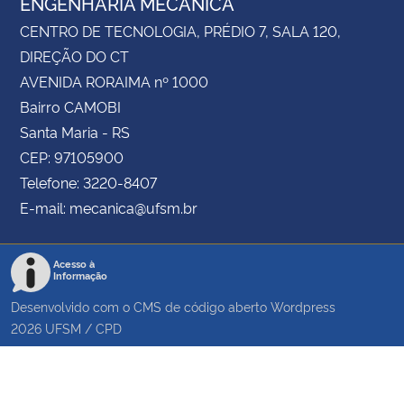
ENGENHARIA MECÂNICA
CENTRO DE TECNOLOGIA, PRÉDIO 7, SALA 120,
DIREÇÃO DO CT
AVENIDA RORAIMA nº 1000
Bairro CAMOBI
Santa Maria - RS
CEP: 97105900
Telefone: 3220-8407
E-mail: mecanica@ufsm.br
Acesso à
Informação
Desenvolvido com o CMS de código aberto
Wordpress
2026
UFSM
/
CPD