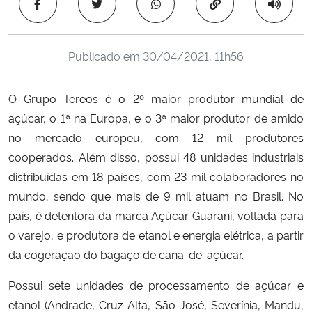
Copiar para área 
Ministério da Cidadania
Ministério da Saúde
Publicado em
30/04/2021, 11h56
Ministério de Minas e Energia
O Grupo Tereos é o 2º maior produtor mundial de
açúcar, o 1ª na Europa, e o 3ª maior produtor de amido
Ministério da Ciência, Tecnologia, Inovações e Comunicações
no mercado europeu, com 12 mil produtores
cooperados. Além disso, possui 48 unidades industriais
Ministério do Meio Ambiente
distribuídas em 18 países, com 23 mil colaboradores no
mundo, sendo que mais de 9 mil atuam no Brasil. No
Ministério do Turismo
país, é detentora da marca Açúcar Guarani, voltada para
o varejo, e produtora de etanol e energia elétrica, a partir
Ministério do Desenvolvimento Regional
da cogeração do bagaço de cana-de-açúcar.
Controladoria-Geral da União
Possui sete unidades de processamento de açúcar e
etanol (Andrade, Cruz Alta, São José, Severínia, Mandu,
Ministério da Mulher, da Família e dos Direitos Humanos