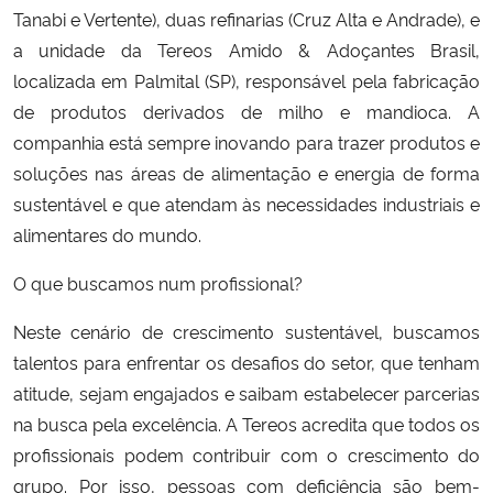
Tanabi e Vertente), duas refinarias (Cruz Alta e Andrade), e
a unidade da Tereos Amido & Adoçantes Brasil,
Secretaria-Geral
localizada em Palmital (SP), responsável pela fabricação
de produtos derivados de milho e mandioca. A
Secretaria de Governo
companhia está sempre inovando para trazer produtos e
Gabinete de Segurança Institucional
soluções nas áreas de alimentação e energia de forma
sustentável e que atendam às necessidades industriais e
Advocacia-Geral da União
alimentares do mundo.
O que buscamos num profissional?
Banco Central do Brasil
Neste cenário de crescimento sustentável, buscamos
Planalto
talentos para enfrentar os desafios do setor, que tenham
atitude, sejam engajados e saibam estabelecer parcerias
na busca pela excelência. A Tereos acredita que todos os
profissionais podem contribuir com o crescimento do
grupo. Por isso, pessoas com deficiência são bem-