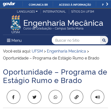
COMUNICA BR
ACESSO À INFORMAÇÃO
PARTI
Casa Civil
LANGUAGES
INTERNATIONAL
SÍTIOS DA UFSM
IR
PARA
Engenharia Mecânica
Ministério da Justiça e Segurança Pública
O
Curso de Graduação – Campus Santa Maria
CONTEÚDO
Ministério da Defesa
Buscar no no Sítio
Busca
Busca:
Menu Principal do Sítio
Menu
Busc
Ministério das Relações Exteriores
Você está aqui:
UFSM
>
Engenharia Mecânica
>
Oportunidade – Programa de Estágio Rumo e Brado
Ministério da Economia
Oportunidade – Programa de
Início do conteúdo
Ministério da Infraestrutura
Estágio Rumo e Brado
Ministério da Agricultura, Pecuária e Abastecimento
Copiar para área 
Ministério da Educação