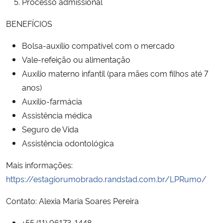
Processo admissional
BENEFÍCIOS
Secretaria-Geral
Bolsa-auxílio compatível com o mercado
Secretaria de Governo
Vale-refeição ou alimentação
Auxílio materno infantil (para mães com filhos até 7
Gabinete de Segurança Institucional
anos)
Auxílio-farmácia
Advocacia-Geral da União
Assistência médica
Seguro de Vida
Banco Central do Brasil
Assistência odontológica
Planalto
Mais informações:
https://estagiorumobrado.randstad.com.br/LPRumo/
Contato: Alexia Maria Soares Pereira
+55 (11) 96173-1448