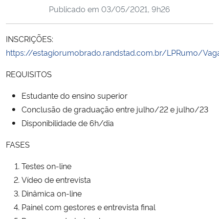
Publicado em
03/05/2021, 9h26
Ministério da Cidadania
Ministério da Saúde
INSCRIÇÕES:
https://estagiorumobrado.randstad.com.br/LPRumo/Vag
Ministério de Minas e Energia
REQUISITOS
Ministério da Ciência, Tecnologia, Inovações e Comunicações
Estudante do ensino superior
Conclusão de graduação entre julho/22 e julho/23
Ministério do Meio Ambiente
Disponibilidade de 6h/dia
Ministério do Turismo
FASES
Ministério do Desenvolvimento Regional
Testes on-line
Vídeo de entrevista
Controladoria-Geral da União
Dinâmica on-line
Painel com gestores e entrevista final
Ministério da Mulher, da Família e dos Direitos Humanos