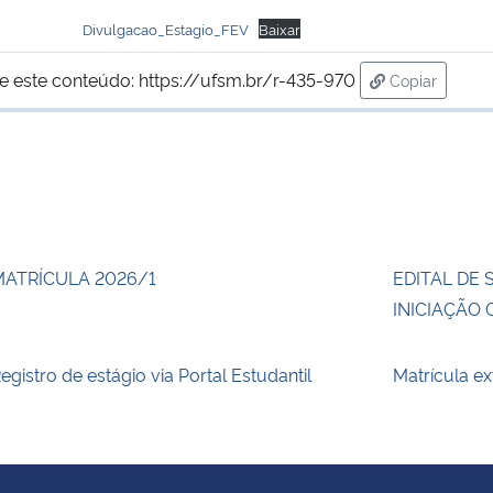
Divulgacao_Estagio_FEV
Baixar
e este conteúdo:
https://ufsm.br/r-435-970
Copiar
para área de
MATRÍCULA 2026/1
EDITAL DE 
INICIAÇÃO 
egistro de estágio via Portal Estudantil
Matrícula e