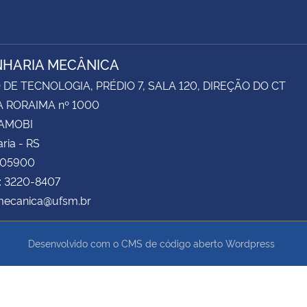
HARIA MECÂNICA
DE TECNOLOGIA, PRÉDIO 7, SALA 120, DIREÇÃO DO CT
 RORAIMA nº 1000
CAMOBI
ria - RS
105900
: 3220-8407
 mecanica@ufsm.br
Desenvolvido com o CMS de código aberto
Wordpress