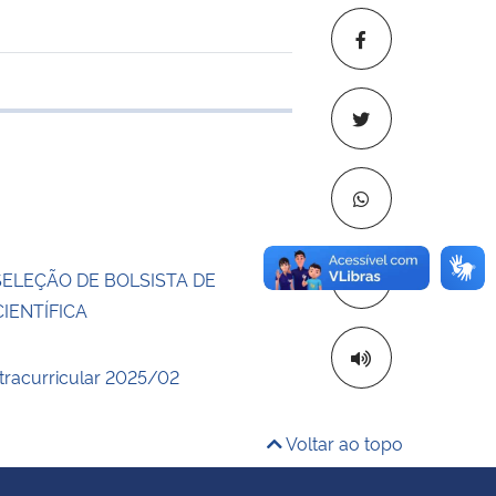
 transferência
Copiar para áre
SELEÇÃO DE BOLSISTA DE
CIENTÍFICA
xtracurricular 2025/02
Voltar ao topo