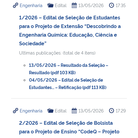
Engenharia
Edital
13/05/2026
17:35
Ministério da Cidadania
1/2026 – Edital de Seleção de Estudantes
Ministério da Saúde
para o Projeto de Extensão “Descobrindo a
Engenharia Química: Educação, Ciência e
Ministério de Minas e Energia
Sociedade”
Ultimas publicações: (total de 4 itens)
Ministério da Ciência, Tecnologia, Inovações e Comunicações
13/05/2026 – Resultado da Seleção –
Ministério do Meio Ambiente
Resultado (pdf 103 KB)
04/05/2026 – Edital de Seleção de
Estudantes… – Retificação (pdf 113 KB)
Ministério do Turismo
Ministério do Desenvolvimento Regional
Engenharia
Edital
13/05/2026
17:29
Controladoria-Geral da União
2/2026 – Edital de Seleção de Bolsista
para o Projeto de Ensino “CodeQ – Projeto
Ministério da Mulher, da Família e dos Direitos Humanos