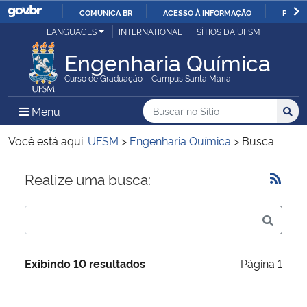
COMUNICA BR
ACESSO À INFORMAÇÃO
PARTI
Casa Civil
LANGUAGES
INTERNATIONAL
SÍTIOS DA UFSM
IR
PARA
Engenharia Química
Ministério da Justiça e Segurança Pública
O
Curso de Graduação – Campus Santa Maria
CONTEÚDO
Ministério da Defesa
Buscar no no Sítio
Busca
Busca:
Menu Principal do Sítio
Menu
Busc
Ministério das Relações Exteriores
Você está aqui:
UFSM
>
Engenharia Química
>
Busca
Ministério da Economia
Início do conteúdo
Realize uma busca:
Ministério da Infraestrutura
Ministério da Agricultura, Pecuária e Abastecimento
Exibindo 10 resultados
Página 1
Ministério da Educação