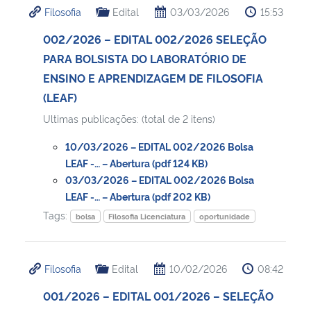
Filosofia
Edital
03/03/2026
15:53
Ministério da Cidadania
002/2026 – EDITAL 002/2026 SELEÇÃO
Ministério da Saúde
PARA BOLSISTA DO LABORATÓRIO DE
ENSINO E APRENDIZAGEM DE FILOSOFIA
Ministério de Minas e Energia
(LEAF)
Ultimas publicações: (total de 2 itens)
Ministério da Ciência, Tecnologia, Inovações e Comunicações
10/03/2026 – EDITAL 002/2026 Bolsa
Ministério do Meio Ambiente
LEAF -… – Abertura (pdf 124 KB)
03/03/2026 – EDITAL 002/2026 Bolsa
LEAF -… – Abertura (pdf 202 KB)
Ministério do Turismo
Tags:
bolsa
Filosofia Licenciatura
oportunidade
Ministério do Desenvolvimento Regional
Filosofia
Edital
10/02/2026
08:42
Controladoria-Geral da União
001/2026 – EDITAL 001/2026 – SELEÇÃO
Ministério da Mulher, da Família e dos Direitos Humanos