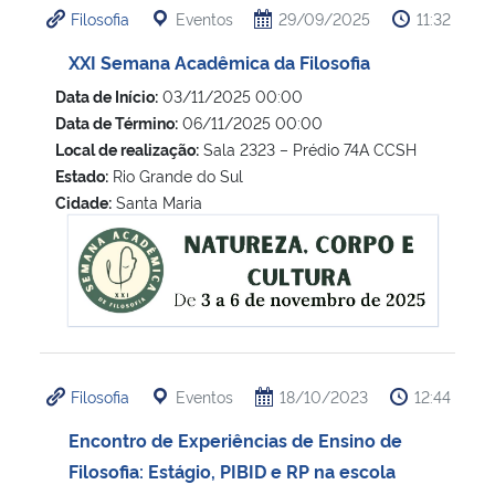
Filosofia
Eventos
29/09/2025
11:32
Ministério da Cidadania
XXI Semana Acadêmica da Filosofia
Ministério da Saúde
Data de Início:
03/11/2025 00:00
Data de Término:
06/11/2025 00:00
Ministério de Minas e Energia
Local de realização:
Sala 2323 – Prédio 74A CCSH
Estado:
Rio Grande do Sul
Ministério da Ciência, Tecnologia, Inovações e Comunicações
Cidade:
Santa Maria
XXI Semana Acadêmica da Filosofia
Ministério do Meio Ambiente
Ministério do Turismo
Ministério do Desenvolvimento Regional
Filosofia
Eventos
18/10/2023
12:44
Controladoria-Geral da União
Encontro de Experiências de Ensino de
Filosofia: Estágio, PIBID e RP na escola
Ministério da Mulher, da Família e dos Direitos Humanos