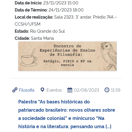
Data de Início:
23/11/2023 15:00
Data de Término:
24/11/2023 18:00
Secretaria-Geral
Local de realização:
Sala 2323, 3° andar, Prédio 74A –
CCSH/UFSM
Secretaria de Governo
Estado:
Rio Grande do Sul
Cidade:
Santa Maria
Encontro de Experiências de Ensino de Filosofia: Estágio, P
Gabinete de Segurança Institucional
Advocacia-Geral da União
Banco Central do Brasil
Filosofia
Eventos
02/08/2023
11:59
Planalto
Palestra “As bases históricas do
patriarcado brasileiro: novos olhares sobre
a sociedade colonial” e minicurso “Na
história e na literatura: pensando uma […]