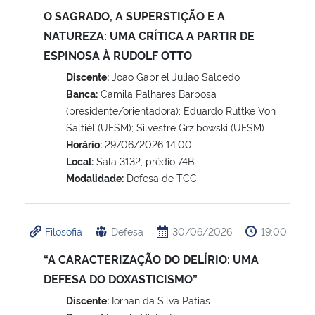
O SAGRADO, A SUPERSTIÇÃO E A
Secretaria-Geral
NATUREZA: UMA CRÍTICA A PARTIR DE
ESPINOSA À RUDOLF OTTO
Secretaria de Governo
Discente:
Joao Gabriel Juliao Salcedo
Banca:
Camila Palhares Barbosa
Gabinete de Segurança Institucional
(presidente/orientadora); Eduardo Ruttke Von
Saltiél (UFSM); Silvestre Grzibowski (UFSM)
Horário:
29/06/2026 14:00
Advocacia-Geral da União
Local:
Sala 3132, prédio 74B
Modalidade:
Defesa de TCC
Banco Central do Brasil
Planalto
Filosofia
Defesa
30/06/2026
19:00
“A CARACTERIZAÇÃO DO DELÍRIO: UMA
DEFESA DO DOXASTICISMO”
Discente:
Iorhan da Silva Patias