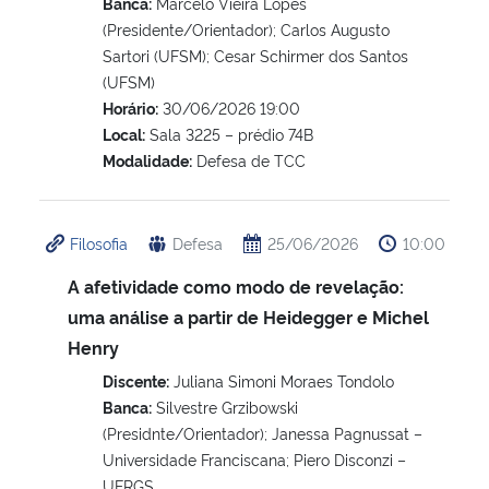
Banca:
Marcelo Vieira Lopes
(Presidente/Orientador); Carlos Augusto
Sartori (UFSM); Cesar Schirmer dos Santos
(UFSM)
Horário:
30/06/2026 19:00
Local:
Sala 3225 – prédio 74B
Modalidade:
Defesa de TCC
Filosofia
Defesa
25/06/2026
10:00
A afetividade como modo de revelação:
uma análise a partir de Heidegger e Michel
Henry
Discente:
Juliana Simoni Moraes Tondolo
Banca:
Silvestre Grzibowski
(Presidnte/Orientador); Janessa Pagnussat –
Universidade Franciscana; Piero Disconzi –
UFRGS