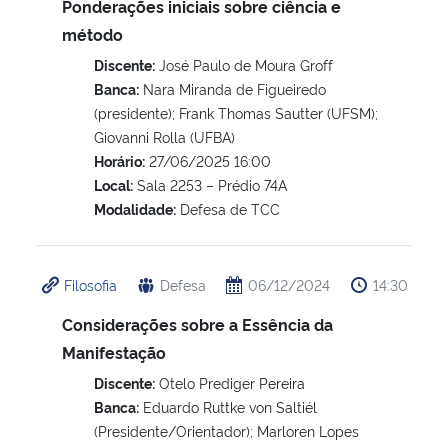
Ponderações iniciais sobre ciência e
método
Discente:
José Paulo de Moura Groff
Banca:
Nara Miranda de Figueiredo
(presidente); Frank Thomas Sautter (UFSM);
Giovanni Rolla (UFBA)
Horário:
27/06/2025 16:00
Local:
Sala 2253 – Prédio 74A
Modalidade:
Defesa de TCC
Filosofia
Defesa
06/12/2024
14:30
Considerações sobre a Essência da
Manifestação
Discente:
Otelo Prediger Pereira
Banca:
Eduardo Ruttke von Saltiél
(Presidente/Orientador); Marloren Lopes