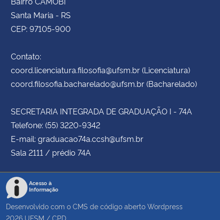
Bairro CAMOBI
Santa Maria - RS
CEP: 97105-900
Contato:
coord.licenciatura.filosofia@ufsm.br (Licenciatura)
coord.filosofia.bacharelado@ufsm.br (Bacharelado)
SECRETARIA INTEGRADA DE GRADUAÇÃO I - 74A
Telefone: (55) 3220-9342
E-mail: graduacao74a.ccsh@ufsm.br
Sala 2111 / prédio 74A
Acesso à
Informação
Desenvolvido com o CMS de código aberto
Wordpress
2026
UFSM
/
CPD