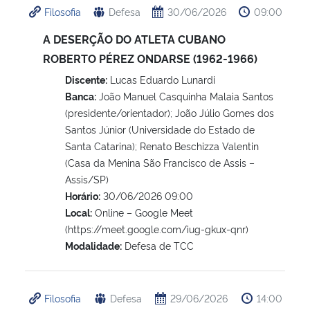
Filosofia
Defesa
30/06/2026
09:00
Ministério da Cidadania
A DESERÇÃO DO ATLETA CUBANO
Ministério da Saúde
ROBERTO PÉREZ ONDARSE (1962-1966)
Discente:
Lucas Eduardo Lunardi
Ministério de Minas e Energia
Banca:
João Manuel Casquinha Malaia Santos
(presidente/orientador); João Júlio Gomes dos
Ministério da Ciência, Tecnologia, Inovações e Comunicações
Santos Júnior (Universidade do Estado de
Santa Catarina); Renato Beschizza Valentin
Ministério do Meio Ambiente
(Casa da Menina São Francisco de Assis –
Assis/SP)
Horário:
30/06/2026 09:00
Ministério do Turismo
Local:
Online – Google Meet
(https://meet.google.com/iug-gkux-qnr)
Ministério do Desenvolvimento Regional
Modalidade:
Defesa de TCC
Controladoria-Geral da União
Filosofia
Defesa
29/06/2026
14:00
Ministério da Mulher, da Família e dos Direitos Humanos