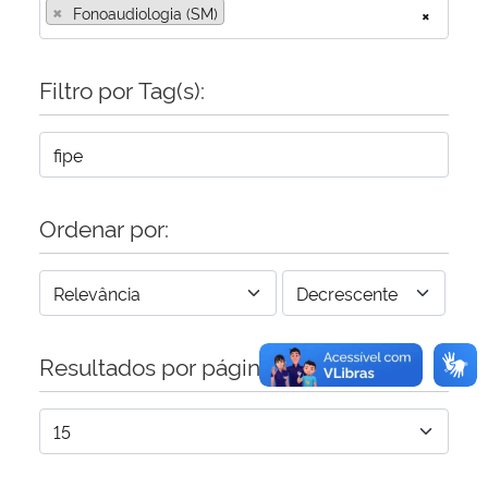
×
Fonoaudiologia (SM)
×
Secretaria-Geral
Filtro por Tag(s):
Secretaria de Governo
Gabinete de Segurança Institucional
Ordenar por:
Advocacia-Geral da União
Banco Central do Brasil
Planalto
Resultados por página: