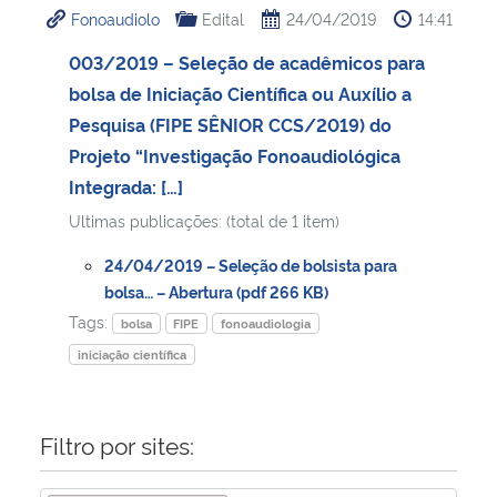
Fonoaudiolo
Edital
24/04/2019
14:41
Ministério da Cidadania
003/2019 – Seleção de acadêmicos para
Ministério da Saúde
bolsa de Iniciação Científica ou Auxílio a
Pesquisa (FIPE SÊNIOR CCS/2019) do
Ministério de Minas e Energia
Projeto “Investigação Fonoaudiológica
Integrada: […]
Ministério da Ciência, Tecnologia, Inovações e Comunicações
Ultimas publicações: (total de 1 item)
Ministério do Meio Ambiente
24/04/2019 – Seleção de bolsista para
bolsa… – Abertura (pdf 266 KB)
Ministério do Turismo
Tags:
bolsa
FIPE
fonoaudiologia
iniciação científica
Ministério do Desenvolvimento Regional
Controladoria-Geral da União
Filtro por sites:
Ministério da Mulher, da Família e dos Direitos Humanos