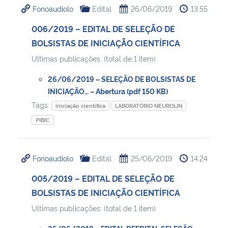
Fonoaudiolo
Edital
26/06/2019
13:55
Ministério da Cidadania
006/2019 – EDITAL DE SELEÇÃO DE
Ministério da Saúde
BOLSISTAS DE INICIAÇÃO CIENTÍFICA
Ultimas publicações: (total de 1 item)
Ministério de Minas e Energia
26/06/2019 – SELEÇÃO DE BOLSISTAS DE
Ministério da Ciência, Tecnologia, Inovações e Comunicações
INICIAÇÃO… – Abertura (pdf 150 KB)
Tags:
iniciação científica
LABORATÓRIO NEUROLIN
Ministério do Meio Ambiente
PIBIC
Ministério do Turismo
Fonoaudiolo
Edital
25/06/2019
14:24
Ministério do Desenvolvimento Regional
005/2019 – EDITAL DE SELEÇÃO DE
BOLSISTAS DE INICIAÇÃO CIENTÍFICA
Controladoria-Geral da União
Ultimas publicações: (total de 1 item)
Ministério da Mulher, da Família e dos Direitos Humanos