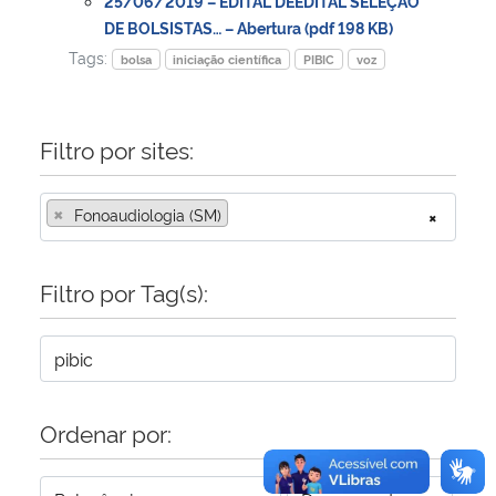
25/06/2019 – EDITAL DEEDITAL SELEÇÃO
DE BOLSISTAS… – Abertura (pdf 198 KB)
Secretaria-Geral
Tags:
bolsa
iniciação científica
PIBIC
voz
Secretaria de Governo
Filtro por sites:
Gabinete de Segurança Institucional
×
Fonoaudiologia (SM)
×
Advocacia-Geral da União
Filtro por Tag(s):
Banco Central do Brasil
Planalto
Ordenar por: