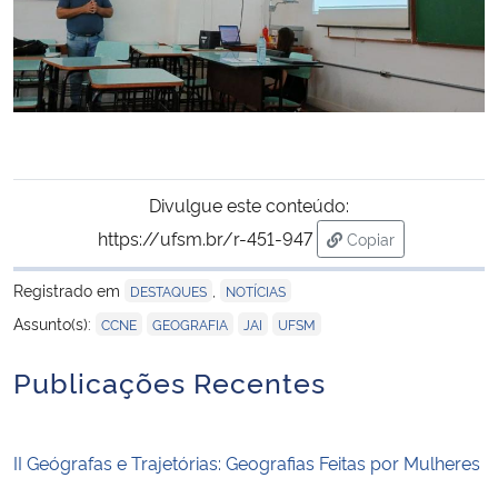
Divulgue este conteúdo:
https://ufsm.br/r-451-947
Copiar
para área de trans
Registrado em
,
DESTAQUES
NOTÍCIAS
,
,
,
Assunto(s):
CCNE
GEOGRAFIA
JAI
UFSM
Publicações Recentes
II Geógrafas e Trajetórias: Geografias Feitas por Mulheres