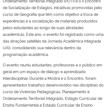
Ordenamento Territorial Integrado (POTI) e o II Encontro
de Socialização de Estágios, iniciativas promovidas pelo
Secretaria-Geral
curso de Geografia que têm como objetivo a troca de
experiências e a socialização de materiais produzidos
Secretaria de Governo
pelos estudantes ao longo de suas atividades
acadêmicas. Este ano, o evento foi registrado como uma
Gabinete de Segurança Institucional
das atrações satélites da Jornada Acadêmica Integrada
(JAI), consolidando sua relevância dentro da
Advocacia-Geral da União
programação acadêmica.
Banco Central do Brasil
O evento reuniu estudantes, professores e o público em
geral em um espaço de diálogo e aprendizado
Planalto
interdisciplinar. Durante a Mostra e o Encontro, foram
apresentados trabalhos desenvolvidos nas disciplinas do
curso de Vivências Pedagógicas, Planejamento e
Ordenamento Territorial Integrado, Estágio Curricular de
Ensino Fundamental e Estágio Curricular de Ensino