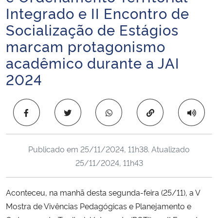
Integrado e II Encontro de
Ministério da Cidadania
Socialização de Estágios
Ministério da Saúde
marcam protagonismo
acadêmico durante a JAI
Ministério de Minas e Energia
2024
Ministério da Ciência, Tecnologia, Inovações e Comunicações
Copiar para área 
Ministério do Meio Ambiente
Ministério do Turismo
Publicado em
25/11/2024, 11h38
. Atualizado
25/11/2024, 11h43
Ministério do Desenvolvimento Regional
Controladoria-Geral da União
Aconteceu, na manhã desta segunda-feira (25/11), a V
Mostra de Vivências Pedagógicas e Planejamento e
Ministério da Mulher, da Família e dos Direitos Humanos