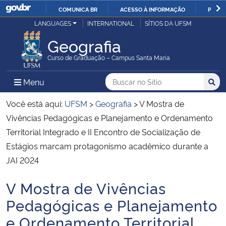
COMUNICA BR
ACESSO À INFORMAÇÃO
PARTI
Casa Civil
LANGUAGES
INTERNATIONAL
SÍTIOS DA UFSM
IR
PARA
Geografia
Ministério da Justiça e Segurança Pública
O
Curso de Graduação – Campus Santa Maria
CONTEÚDO
Ministério da Defesa
Buscar no no Sítio
Busca
Busca:
Menu Principal do Sítio
Menu
Busc
Ministério das Relações Exteriores
Você está aqui:
UFSM
>
Geografia
>
V Mostra de
Vivências Pedagógicas e Planejamento e Ordenamento
Ministério da Economia
Territorial Integrado e II Encontro de Socialização de
Estágios marcam protagonismo acadêmico durante a
Ministério da Infraestrutura
JAI 2024
Ministério da Agricultura, Pecuária e Abastecimento
V Mostra de Vivências
Início do conteúdo
Pedagógicas e Planejamento
Ministério da Educação
e Ordenamento Territorial