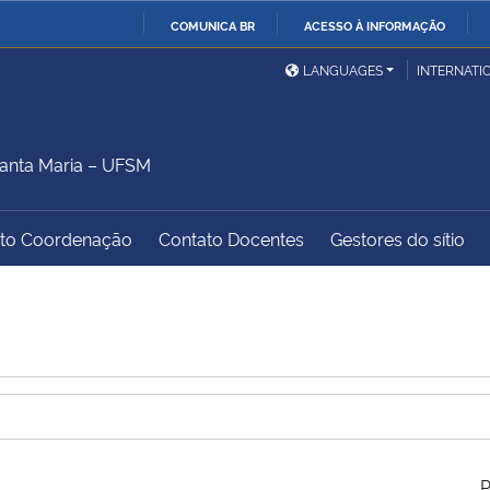
COMUNICA BR
ACESSO À INFORMAÇÃO
Ministério da Defesa
Ministério das Relações
Mini
IR
LANGUAGES
INTERNATI
Exteriores
PARA
O
Ministério da Cidadania
Ministério da Saúde
Mini
CONTEÚDO
anta Maria – UFSM
to Coordenação
Contato Docentes
Gestores do sítio
Ministério do
Controladoria-Geral da
Mini
Desenvolvimento Regional
União
Famí
Hum
Advocacia-Geral da União
Banco Central do Brasil
Plan
P