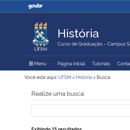
Casa Civil
Ministério da Justiça e
Segurança Pública
História
Ministério da Agricultura,
Ministério da Educação
Curso de Graduação – Campus S
Pecuária e Abastecimento
Menu Principal do Sítio
Menu
Página Inicial
Tutoriais
Conta
Ministério do Meio Ambiente
Ministério do Turismo
Você está aqui:
UFSM
>
História
>
Busca
Início do conteúdo
Realize uma busca:
Secretaria de Governo
Gabinete de Segurança
Institucional
Exibindo 15 resultados