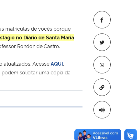
nas matrículas de vocês porque
stágio no Diário de Santa Maria
ofessor Rondon de Castro.
o atualizados. Acesse
AQUI
.
 podem solicitar uma cópia da
Copiar para áre
 transferência