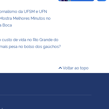
Jornalismo da UFSM e UFN
ostra Melhores Minutos no
a Boca
 custo de vida no Rio Grande do
 mais pesa no bolso dos gaúchos?
Voltar ao topo