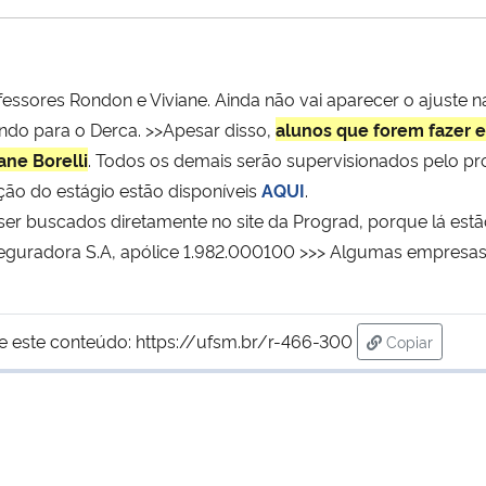
essores Rondon e Viviane. Ainda não vai aparecer o ajuste 
ndo para o Derca. >>Apesar disso,
alunos que forem fazer e
ane Borelli
. Todos os demais serão supervisionados pelo pr
ção do estágio estão disponíveis
AQUI
.
r buscados diretamente no site da Prograd, porque lá estã
Seguradora S.A, apólice 1.982.000100 >>> Algumas empresas
e este conteúdo:
https://ufsm.br/r-466-300
Copiar
para área de