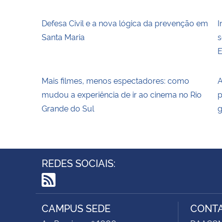
Defesa Civil e a nova lógica da prevenção em
I
Santa Maria
s
E
Mais filmes, menos espectadores: como
A
mudou a experiência de ir ao cinema no Rio
p
Grande do Sul
g
REDES SOCIAIS:
RSS
CAMPUS SEDE
CONT