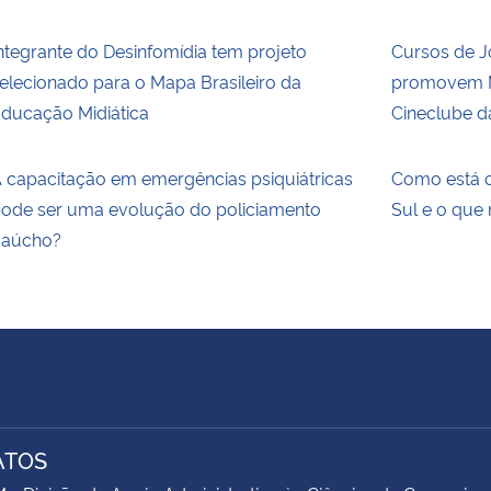
ntegrante do Desinfomídia tem projeto
Cursos de 
elecionado para o Mapa Brasileiro da
promovem M
ducação Midiática
Cineclube d
 capacitação em emergências psiquiátricas
Como está o
ode ser uma evolução do policiamento
Sul e o que
aúcho?
ATOS