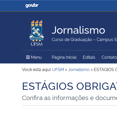
Casa Civil
Ministério da Justiça e
Segurança Pública
Jornalismo
Ministério da Agricultura,
Ministério da Educação
Curso de Graduação – Campus S
Pecuária e Abastecimento
Menu Principal do Sítio
Menu
Página Inicial
Editais
Contato
Ministério do Meio Ambiente
Ministério do Turismo
Você está aqui:
UFSM
>
Jornalismo
>
ESTÁGIOS 
ESTÁGIOS OBRIGA
Início do conteúdo
Secretaria de Governo
Gabinete de Segurança
Confira as informações e docume
Institucional