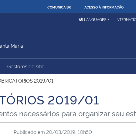
COMUNICA BR
ACESSO À INFORMAÇÃO
Ministério da Defesa
Ministério das Relações
Mini
IR
LANGUAGES
INTERNATI
Exteriores
PARA
O
Ministério da Cidadania
Ministério da Saúde
Mini
CONTEÚDO
anta Maria
Gestores do sítio
Ministério do
Controladoria-Geral da
Mini
Desenvolvimento Regional
União
Famí
OBRIGATÓRIOS 2019/01
Hum
TÓRIOS 2019/01
Advocacia-Geral da União
Banco Central do Brasil
Plan
ntos necessários para organizar seu est
Publicado em
20/03/2019, 10h50