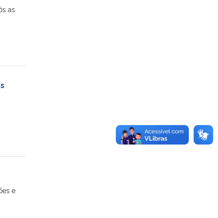
ós as
os
ões e