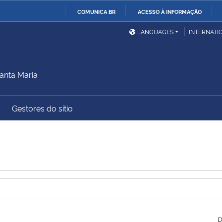
COMUNICA BR
ACESSO À INFORMAÇÃO
Ministério da Defesa
Ministério das Relações
Mini
IR
LANGUAGES
INTERNATI
Exteriores
PARA
O
Ministério da Cidadania
Ministério da Saúde
Mini
CONTEÚDO
anta Maria
Gestores do sítio
Ministério do
Controladoria-Geral da
Mini
Desenvolvimento Regional
União
Famí
Hum
Advocacia-Geral da União
Banco Central do Brasil
Plan
P