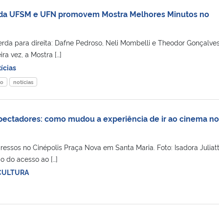
 da UFSM e UFN promovem Mostra Melhores Minutos no
da para direita: Dafne Pedroso, Neli Mombelli e Theodor Gonçalves
a vez, a Mostra […]
ícias
mo
notícias
pectadores: como mudou a experiência de ir ao cinema no
essos no Cinépolis Praça Nova em Santa Maria. Foto: Isadora Juliatt
 do acesso ao […]
CULTURA