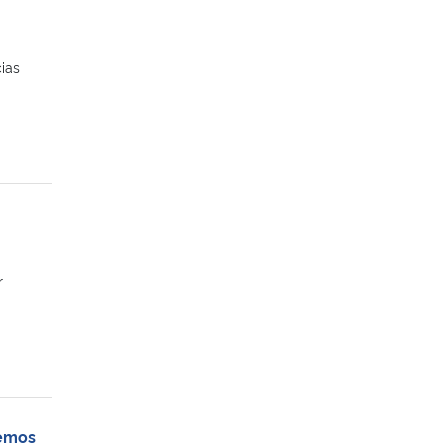
ias
r
remos