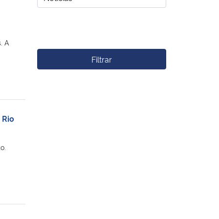
. A
Filtrar
 Rio
o.