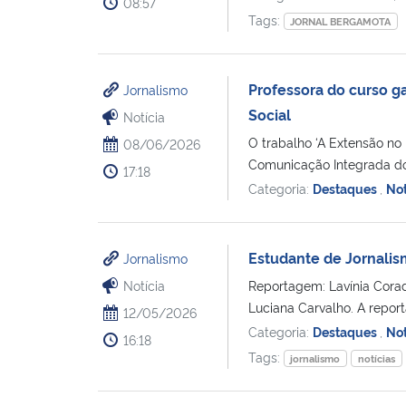
08:57
Tags:
JORNAL BERGAMOTA
Professora do curso 
Jornalismo
Social
Notícia
O trabalho ‘A Extensão no 
08/06/2026
Comunicação Integrada do 
17:18
Categoria:
Destaques
,
Not
Estudante de Jornalis
Jornalismo
Notícia
Reportagem: Lavínia Coradi
Luciana Carvalho. A report
12/05/2026
Categoria:
Destaques
,
Not
16:18
Tags:
jornalismo
notícias