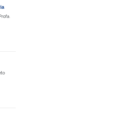
ia
Profa.
eto