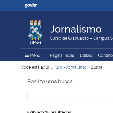
Casa Civil
Ministério da Justiça e
Segurança Pública
Jornalismo
Ministério da Agricultura,
Ministério da Educação
Curso de Graduação – Campus S
Pecuária e Abastecimento
Menu Principal do Sítio
Menu
Página Inicial
Editais
Contato
Ministério do Meio Ambiente
Ministério do Turismo
Você está aqui:
UFSM
>
Jornalismo
>
Busca
Início do conteúdo
Realize uma busca:
Secretaria de Governo
Gabinete de Segurança
Institucional
Exibindo 15 resultados