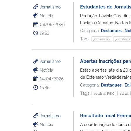
Estudantes de Jornalis
Jornalismo
Notícia
Redação: Lavínia Coradini,
Luciana Carvalho. Na tarde
06/05/2026
Categoria:
Destaques
,
Not
19:53
Tags:
jornalismo
jornalismo
Abertas inscrições par
Jornalismo
Notícia
Estão abertas, até dia 20 
de Extensão VerdadeiraMen
14/04/2026
Categoria:
Destaques
,
Edi
15:46
Tags:
bolsista; FIEX
edital
Resultado local Prêm
Jornalismo
Notícia
A coordenação do curso de