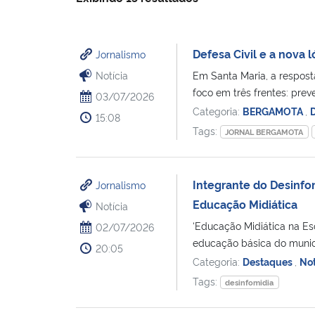
Defesa Civil e a nova
Jornalismo
Notícia
Em Santa Maria, a respost
foco em três frentes: preve
03/07/2026
Categoria:
BERGAMOTA
,
15:08
Tags:
JORNAL BERGAMOTA
Integrante do Desinfo
Jornalismo
Educação Midiática
Notícia
‘Educação Midiática na Es
02/07/2026
educação básica do municí
20:05
Categoria:
Destaques
,
Not
Tags:
desinfomidia