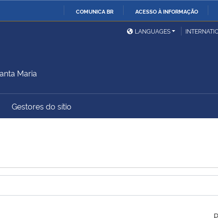
COMUNICA BR
ACESSO À INFORMAÇÃO
Ministério da Defesa
Ministério das Relações
Mini
IR
LANGUAGES
INTERNATI
Exteriores
PARA
O
Ministério da Cidadania
Ministério da Saúde
Mini
CONTEÚDO
anta Maria
Gestores do sítio
Ministério do
Controladoria-Geral da
Mini
Desenvolvimento Regional
União
Famí
Hum
Advocacia-Geral da União
Banco Central do Brasil
Plan
P