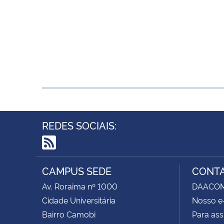
REDES SOCIAIS:
RSS
CAMPUS SEDE
CONT
Av. Roraima nº 1000
DAACOM -
Cidade Universitária
Nosso e
Bairro Camobi
Para ass