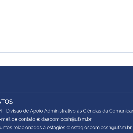
ATOS
 Divisão de Apoio Administrativo às Ciências da Comunica
-mail de contato é: daacom.ccsh@ufsm.br
untos relacionados à estágios é: estagioscom.ccsh@ufsm.br