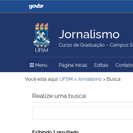
Casa Civil
Ministério da Justiça e
Segurança Pública
Jornalismo
Ministério da Agricultura,
Ministério da Educação
Curso de Graduação – Campus S
Pecuária e Abastecimento
Menu Principal do Sítio
Menu
Página Inicial
Editais
Contato
Ministério do Meio Ambiente
Ministério do Turismo
Você está aqui:
UFSM
>
Jornalismo
>
Busca
Início do conteúdo
Realize uma busca:
Secretaria de Governo
Gabinete de Segurança
Institucional
Exibindo 1 resultado