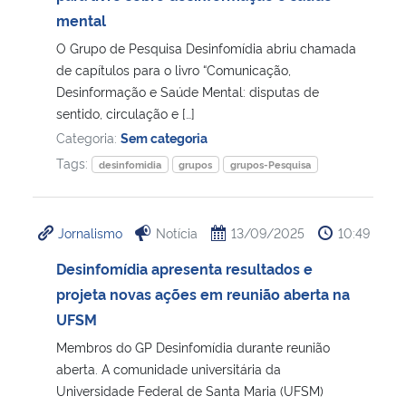
mental
Secretaria-Geral
O Grupo de Pesquisa Desinfomídia abriu chamada
de capítulos para o livro “Comunicação,
Secretaria de Governo
Desinformação e Saúde Mental: disputas de
sentido, circulação e […]
Categoria:
Sem categoria
Gabinete de Segurança Institucional
Tags:
desinfomidia
grupos
grupos-Pesquisa
Advocacia-Geral da União
Jornalismo
Notícia
13/09/2025
10:49
Banco Central do Brasil
Desinfomídia apresenta resultados e
Planalto
projeta novas ações em reunião aberta na
UFSM
Membros do GP Desinfomídia durante reunião
aberta. A comunidade universitária da
Universidade Federal de Santa Maria (UFSM)