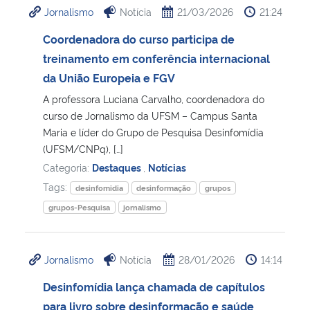
Jornalismo
Notícia
21/03/2026
21:24
Ministério da Cidadania
Coordenadora do curso participa de
Ministério da Saúde
treinamento em conferência internacional
da União Europeia e FGV
Ministério de Minas e Energia
A professora Luciana Carvalho, coordenadora do
curso de Jornalismo da UFSM – Campus Santa
Ministério da Ciência, Tecnologia, Inovações e Comunicações
Maria e líder do Grupo de Pesquisa Desinfomídia
(UFSM/CNPq), […]
Ministério do Meio Ambiente
Categoria:
Destaques
,
Notícias
Tags:
desinfomidia
desinformação
grupos
Ministério do Turismo
grupos-Pesquisa
jornalismo
Ministério do Desenvolvimento Regional
Jornalismo
Notícia
28/01/2026
14:14
Controladoria-Geral da União
Desinfomídia lança chamada de capítulos
para livro sobre desinformação e saúde
Ministério da Mulher, da Família e dos Direitos Humanos