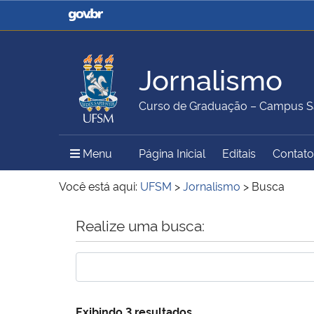
Casa Civil
Ministério da Justiça e
Segurança Pública
Jornalismo
Ministério da Agricultura,
Ministério da Educação
Curso de Graduação – Campus S
Pecuária e Abastecimento
Menu Principal do Sítio
Menu
Página Inicial
Editais
Contato
Ministério do Meio Ambiente
Ministério do Turismo
Você está aqui:
UFSM
>
Jornalismo
>
Busca
Início do conteúdo
Realize uma busca:
Secretaria de Governo
Gabinete de Segurança
Institucional
Exibindo 3 resultados