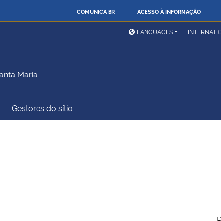
COMUNICA BR
ACESSO À INFORMAÇÃO
Ministério da Defesa
Ministério das Relações
Mini
IR
LANGUAGES
INTERNATI
Exteriores
PARA
O
Ministério da Cidadania
Ministério da Saúde
Mini
CONTEÚDO
anta Maria
Gestores do sítio
Ministério do
Controladoria-Geral da
Mini
Desenvolvimento Regional
União
Famí
Hum
Advocacia-Geral da União
Banco Central do Brasil
Plan
P