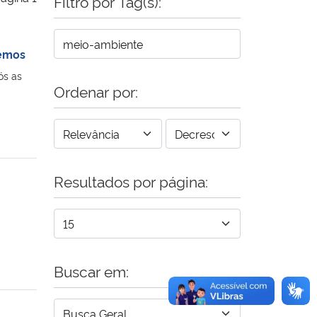
Filtro por Tag(s):
remos
ós as
Ordenar por:
Resultados por página:
.
Buscar em: