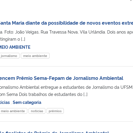
 Santa Maria diante da possibilidade de novos eventos ext
a. Foto: João Veigas, Rua Travessa Nova, Vila Urlândia. Dois anos ap
tingiram o […]
MEIO AMBIENTE
jornalismo
meio ambiente
vencem Prêmio Sema-Fepam de Jornalismo Ambiental
nalismo Ambiental entregue a estudantes de Jornalismo da UFSM
om Sema Dois trabalhos de estudantes do […]
ícias
,
Sem categoria
meio ambiente
notícias
prêmios
ão finalistas de Prêmio de Jornalismo Ambiental