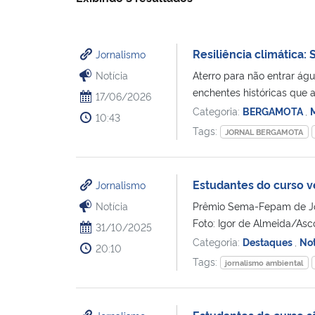
Resiliência climática:
Jornalismo
Notícia
Aterro para não entrar águ
enchentes históricas que a
17/06/2026
Categoria:
BERGAMOTA
,
10:43
Tags:
JORNAL BERGAMOTA
Estudantes do curso 
Jornalismo
Notícia
Prêmio Sema-Fepam de Jor
Foto: Igor de Almeida/Asc
31/10/2025
Categoria:
Destaques
,
Not
20:10
Tags:
jornalismo ambiental
Estudantes do curso s