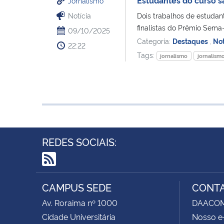
Jornalismo
Notícia
Dois trabalhos de estudan
finalistas do Prêmio Sema
09/10/2025
Categoria:
Destaques
,
Not
22:22
Tags:
jornalismo
jornalism
REDES SOCIAIS:
RSS
CAMPUS SEDE
CONT
Av. Roraima nº 1000
DAACOM -
Cidade Universitária
Nosso e