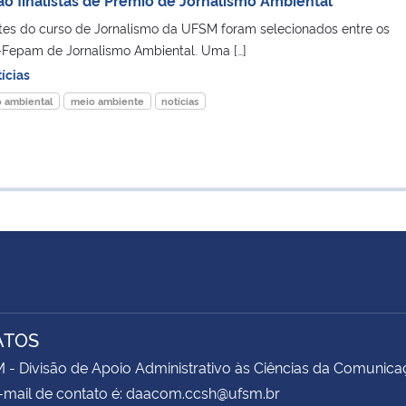
tes do curso de Jornalismo da UFSM foram selecionados entre os
-Fepam de Jornalismo Ambiental. Uma […]
ícias
o ambiental
meio ambiente
notícias
ATOS
 Divisão de Apoio Administrativo às Ciências da Comunica
-mail de contato é: daacom.ccsh@ufsm.br