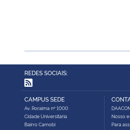
REDES SOCIAIS:
RSS
CAMPUS SEDE
CONT
Av. Roraima nº 1000
DAACOM -
Cidade Universitária
Nosso e
Bairro Camobi
Para ass