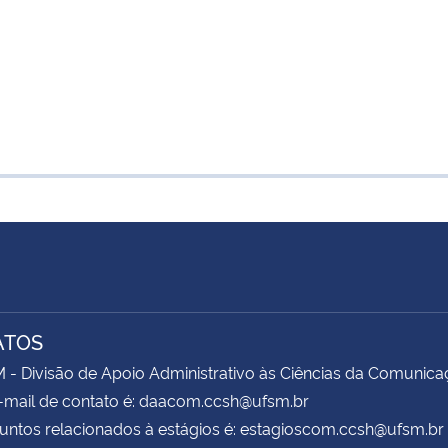
ATOS
 Divisão de Apoio Administrativo às Ciências da Comunica
-mail de contato é: daacom.ccsh@ufsm.br
untos relacionados à estágios é: estagioscom.ccsh@ufsm.br