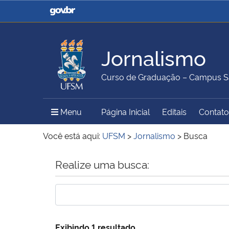
Casa Civil
Ministério da Justiça e
Segurança Pública
Jornalismo
Ministério da Agricultura,
Ministério da Educação
Curso de Graduação – Campus S
Pecuária e Abastecimento
Menu Principal do Sítio
Menu
Página Inicial
Editais
Contato
Ministério do Meio Ambiente
Ministério do Turismo
Você está aqui:
UFSM
>
Jornalismo
>
Busca
Início do conteúdo
Realize uma busca:
Secretaria de Governo
Gabinete de Segurança
Institucional
Exibindo 1 resultado