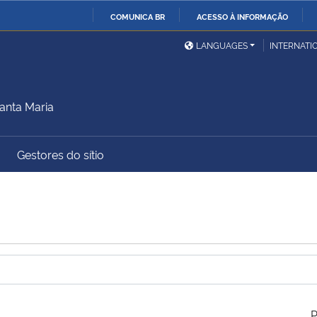
COMUNICA BR
ACESSO À INFORMAÇÃO
Ministério da Defesa
Ministério das Relações
Mini
IR
LANGUAGES
INTERNATI
Exteriores
PARA
O
Ministério da Cidadania
Ministério da Saúde
Mini
CONTEÚDO
anta Maria
Gestores do sítio
Ministério do
Controladoria-Geral da
Mini
Desenvolvimento Regional
União
Famí
Hum
Advocacia-Geral da União
Banco Central do Brasil
Plan
P