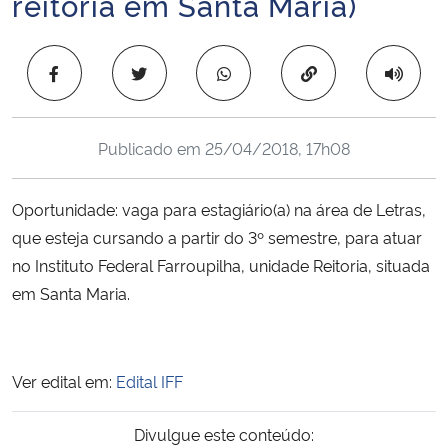
reitoria em Santa Maria)
Ministério da Cidadania
Copiar para área 
Ministério da Saúde
Ministério de Minas e Energia
Publicado em
25/04/2018, 17h08
Ministério da Ciência, Tecnologia, Inovações e Comunicações
Oportunidade: vaga para estagiário(a) na área de Letras,
Ministério do Meio Ambiente
que esteja cursando a partir do 3º semestre, para atuar
no Instituto Federal Farroupilha, unidade Reitoria, situada
Ministério do Turismo
em Santa Maria.
Ministério do Desenvolvimento Regional
Ver edital em:
Edital IFF
Controladoria-Geral da União
Divulgue este conteúdo:
Ministério da Mulher, da Família e dos Direitos Humanos