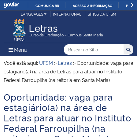
COMUNICA BR
ACESSO À INFORMAÇÃO
PARTI
Casa Civil
LANGUAGES
INTERNATIONAL
SÍTIOS DA UFSM
IR
PARA
Letras
Ministério da Justiça e Segurança Pública
O
Curso de Graduação – Campus Santa Maria
CONTEÚDO
Ministério da Defesa
Buscar no no Sítio
Busca
Busca:
Menu Principal do Sítio
Menu
Busc
Ministério das Relações Exteriores
Você está aqui:
UFSM
>
Letras
>
Oportunidade: vaga para
estagiário(a) na área de Letras para atuar no Instituto
Ministério da Economia
Federal Farroupilha (na reitoria em Santa Maria)
Oportunidade: vaga para
Ministério da Infraestrutura
Início do conteúdo
estagiário(a) na área de
Ministério da Agricultura, Pecuária e Abastecimento
Letras para atuar no Instituto
Federal Farroupilha (na
Ministério da Educação