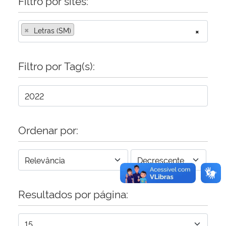
Filtro por sites:
Secretaria-Geral
×
Letras (SM)
×
Secretaria de Governo
Filtro por Tag(s):
Gabinete de Segurança Institucional
Advocacia-Geral da União
Ordenar por:
Banco Central do Brasil
Planalto
Resultados por página: