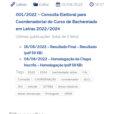
Letras
Edital
01/08/2022
14:07
Ministério da Cidadania
001/2022 – Consulta Eleitoral para
Ministério da Saúde
Coordenador(a) do Curso de Bacharelado
em Letras 2022/2024
Ministério de Minas e Energia
Ultimas publicações: (total de 5 itens)
Ministério da Ciência, Tecnologia, Inovações e Comunicações
18/08/2022 – Resultado Final – Resultado
(pdf 59 KB)
Ministério do Meio Ambiente
08/08/2022 – Homologação da Chapa
Inscrita – Homologação (pdf 58 KB)
Tags:
Ministério do Turismo
2022
2024
bacharelado letras
CAL
Consulta
COORDENAÇÃO
coordenador
DLCL
Ministério do Desenvolvimento Regional
DLV
eleição
LETRAS
letras clássicas
letras vernáculas
Português
UFSM
Controladoria-Geral da União
Ministério da Mulher, da Família e dos Direitos Humanos