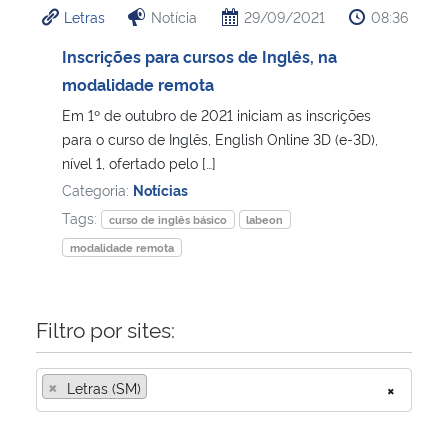
Letras
Notícia
29/09/2021
08:36
Ministério da Cidadania
Inscrições para cursos de Inglês, na
Ministério da Saúde
modalidade remota
Em 1º de outubro de 2021 iniciam as inscrições
Ministério de Minas e Energia
para o curso de Inglês, English Online 3D (e-3D),
nível 1, ofertado pelo […]
Ministério da Ciência, Tecnologia, Inovações e Comunicações
Categoria:
Notícias
Tags:
curso de inglês básico
labeon
Ministério do Meio Ambiente
modalidade remota
Ministério do Turismo
Filtro por sites:
Ministério do Desenvolvimento Regional
×
Letras (SM)
×
Controladoria-Geral da União
Ministério da Mulher, da Família e dos Direitos Humanos