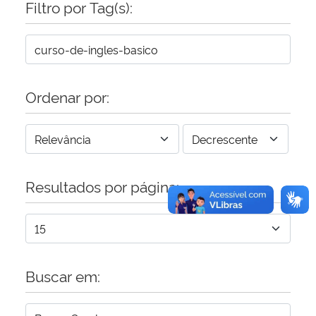
Filtro por Tag(s):
Secretaria-Geral
Secretaria de Governo
Ordenar por:
Gabinete de Segurança Institucional
Advocacia-Geral da União
Resultados por página:
Banco Central do Brasil
Planalto
Buscar em: