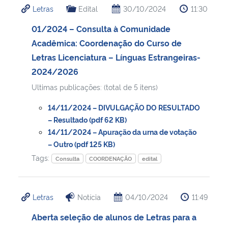
Letras
Edital
30/10/2024
11:30
Ministério da Cidadania
01/2024 – Consulta à Comunidade
Ministério da Saúde
Acadêmica: Coordenação do Curso de
Letras Licenciatura – Línguas Estrangeiras-
Ministério de Minas e Energia
2024/2026
Ultimas publicações: (total de 5 itens)
Ministério da Ciência, Tecnologia, Inovações e Comunicações
14/11/2024 – DIVULGAÇÃO DO RESULTADO
Ministério do Meio Ambiente
– Resultado (pdf 62 KB)
14/11/2024 – Apuração da urna de votação
– Outro (pdf 125 KB)
Ministério do Turismo
Tags:
Consulta
COORDENAÇÃO
edital
Ministério do Desenvolvimento Regional
Letras
Notícia
04/10/2024
11:49
Controladoria-Geral da União
Aberta seleção de alunos de Letras para a
Ministério da Mulher, da Família e dos Direitos Humanos