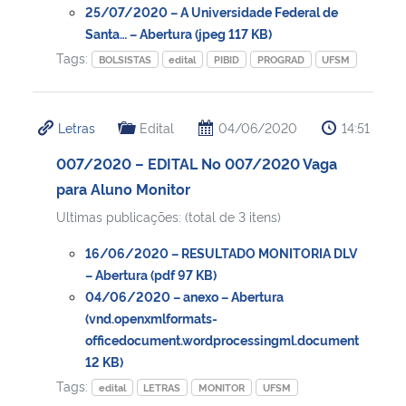
25/07/2020 – A Universidade Federal de
Santa… – Abertura (jpeg 117 KB)
Tags:
BOLSISTAS
edital
PIBID
PROGRAD
UFSM
Letras
Edital
04/06/2020
14:51
007/2020 – EDITAL No 007/2020 Vaga
para Aluno Monitor
Ultimas publicações: (total de 3 itens)
16/06/2020 – RESULTADO MONITORIA DLV
– Abertura (pdf 97 KB)
04/06/2020 – anexo – Abertura
(vnd.openxmlformats-
officedocument.wordprocessingml.document
12 KB)
Tags:
edital
LETRAS
MONITOR
UFSM