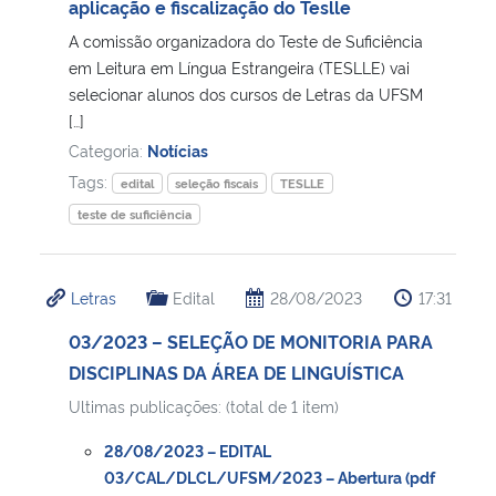
aplicação e fiscalização do Teslle
A comissão organizadora do Teste de Suficiência
Secretaria-Geral
em Leitura em Língua Estrangeira (TESLLE) vai
selecionar alunos dos cursos de Letras da UFSM
Secretaria de Governo
[…]
Categoria:
Notícias
Gabinete de Segurança Institucional
Tags:
edital
seleção fiscais
TESLLE
teste de suficiência
Advocacia-Geral da União
Banco Central do Brasil
Letras
Edital
28/08/2023
17:31
03/2023 – SELEÇÃO DE MONITORIA PARA
Planalto
DISCIPLINAS DA ÁREA DE LINGUÍSTICA
Ultimas publicações: (total de 1 item)
28/08/2023 – EDITAL
03/CAL/DLCL/UFSM/2023 – Abertura (pdf