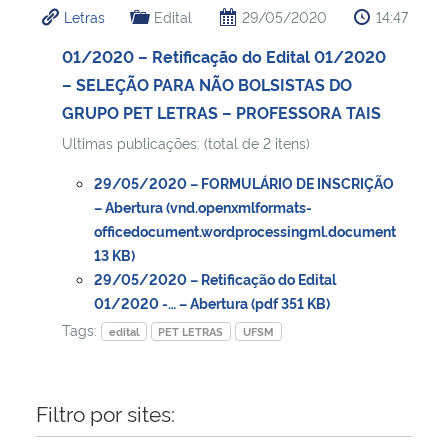
Letras
Edital
29/05/2020
14:47
Ministério da Cidadania
01/2020 – Retificação do Edital 01/2020
Ministério da Saúde
– SELEÇÃO PARA NÃO BOLSISTAS DO
GRUPO PET LETRAS – PROFESSORA TAIS
Ministério de Minas e Energia
Ultimas publicações: (total de 2 itens)
Ministério da Ciência, Tecnologia, Inovações e Comunicações
29/05/2020 – FORMULÁRIO DE INSCRIÇÃO
– Abertura (vnd.openxmlformats-
Ministério do Meio Ambiente
officedocument.wordprocessingml.document
13 KB)
29/05/2020 – Retificação do Edital
Ministério do Turismo
01/2020 -… – Abertura (pdf 351 KB)
Tags:
edital
PET LETRAS
UFSM
Ministério do Desenvolvimento Regional
Controladoria-Geral da União
Filtro por sites:
Ministério da Mulher, da Família e dos Direitos Humanos