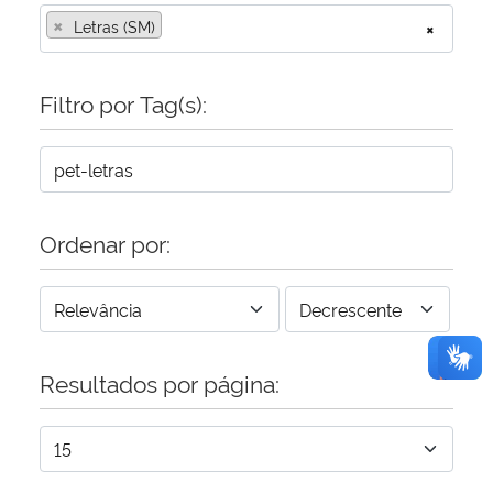
×
Letras (SM)
×
Secretaria-Geral
Filtro por Tag(s):
Secretaria de Governo
Gabinete de Segurança Institucional
Advocacia-Geral da União
Ordenar por:
Banco Central do Brasil
Planalto
Resultados por página: