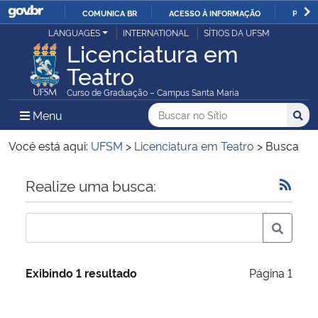
COMUNICA BR
ACESSO À INFORMAÇÃO
PARTI
Casa Civil
LANGUAGES
INTERNATIONAL
SÍTIOS DA UFSM
IR
Licenciatura em
PARA
Teatro
Ministério da Justiça e Segurança Pública
O
Curso de Graduação – Campus Santa Maria
CONTEÚDO
Ministério da Defesa
Buscar no no Sítio
Busca
Busca:
Menu Principal do Sítio
Menu
Busc
Ministério das Relações Exteriores
Você está aqui:
UFSM
>
Licenciatura em Teatro
>
Busca
Ministério da Economia
Início do conteúdo
Realize uma busca:
Ministério da Infraestrutura
Ministério da Agricultura, Pecuária e Abastecimento
Exibindo 1 resultado
Página 1
Ministério da Educação