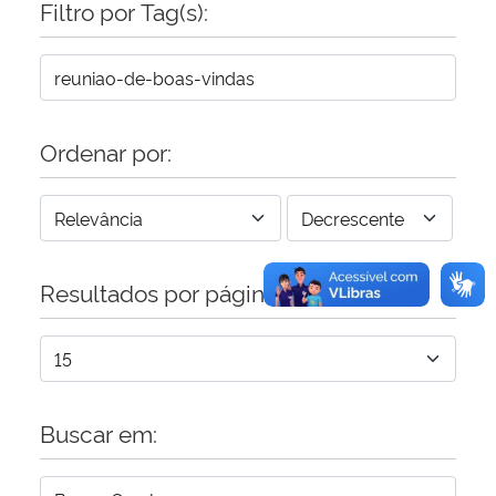
Filtro por Tag(s):
Secretaria-Geral
Secretaria de Governo
Ordenar por:
Gabinete de Segurança Institucional
Advocacia-Geral da União
Resultados por página:
Banco Central do Brasil
Planalto
Buscar em: