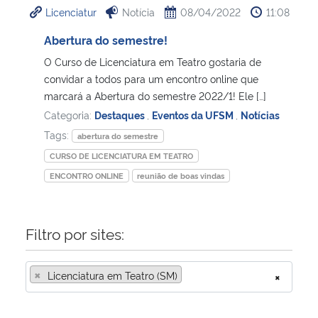
Licenciatur
Notícia
08/04/2022
11:08
Ministério da Cidadania
Abertura do semestre!
Ministério da Saúde
O Curso de Licenciatura em Teatro gostaria de
convidar a todos para um encontro online que
Ministério de Minas e Energia
marcará a Abertura do semestre 2022/1! Ele […]
Categoria:
Destaques
,
Eventos da UFSM
,
Notícias
Ministério da Ciência, Tecnologia, Inovações e Comunicações
Tags:
abertura do semestre
CURSO DE LICENCIATURA EM TEATRO
Ministério do Meio Ambiente
ENCONTRO ONLINE
reunião de boas vindas
Ministério do Turismo
Filtro por sites:
Ministério do Desenvolvimento Regional
×
Licenciatura em Teatro (SM)
×
Controladoria-Geral da União
Ministério da Mulher, da Família e dos Direitos Humanos