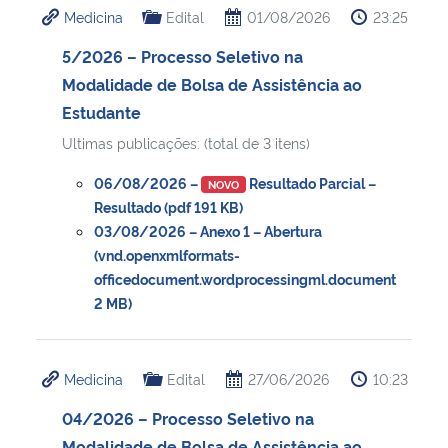
Medicina
Edital
01/08/2026
23:25
Ministério da Cidadania
5/2026 – Processo Seletivo na
Ministério da Saúde
Modalidade de Bolsa de Assistência ao
Estudante
Ministério de Minas e Energia
Ultimas publicações: (total de 3 itens)
Ministério da Ciência, Tecnologia, Inovações e Comunicações
06/08/2026 –
Resultado Parcial –
NOVO
Resultado (pdf 191 KB)
Ministério do Meio Ambiente
03/08/2026 – Anexo 1 – Abertura
(vnd.openxmlformats-
officedocument.wordprocessingml.document
Ministério do Turismo
2 MB)
Ministério do Desenvolvimento Regional
Medicina
Edital
27/06/2026
10:23
Controladoria-Geral da União
04/2026 – Processo Seletivo na
Ministério da Mulher, da Família e dos Direitos Humanos
Modalidade de Bolsa de Assistência ao