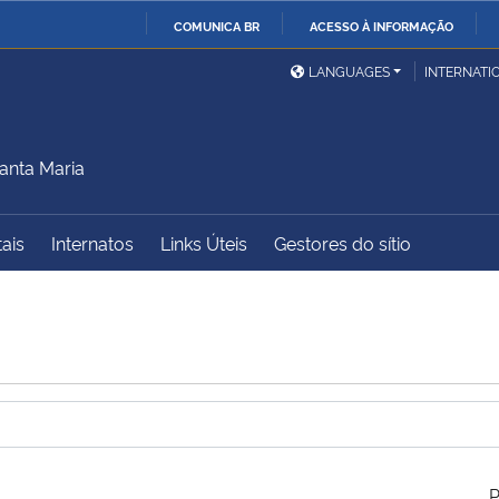
COMUNICA BR
ACESSO À INFORMAÇÃO
Ministério da Defesa
Ministério das Relações
Mini
IR
LANGUAGES
INTERNATI
Exteriores
PARA
O
Ministério da Cidadania
Ministério da Saúde
Mini
CONTEÚDO
anta Maria
tais
Internatos
Links Úteis
Gestores do sítio
Ministério do
Controladoria-Geral da
Mini
Desenvolvimento Regional
União
Famí
Hum
Advocacia-Geral da União
Banco Central do Brasil
Plan
P