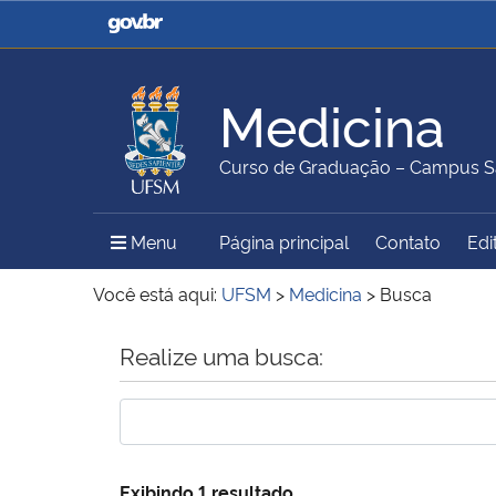
Casa Civil
Ministério da Justiça e
Segurança Pública
Medicina
Ministério da Agricultura,
Ministério da Educação
Curso de Graduação – Campus S
Pecuária e Abastecimento
Menu Principal do Sítio
Menu
Página principal
Contato
Edi
Ministério do Meio Ambiente
Ministério do Turismo
Você está aqui:
UFSM
>
Medicina
>
Busca
Início do conteúdo
Realize uma busca:
Secretaria de Governo
Gabinete de Segurança
Institucional
Exibindo 1 resultado