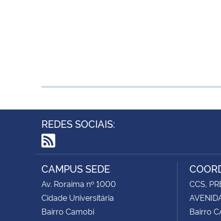
REDES SOCIAIS:
RSS
CAMPUS SEDE
COORD
Av. Roraima nº 1000
CCS, PR
Cidade Universitária
AVENIDA
Bairro Camobi
Bairro 