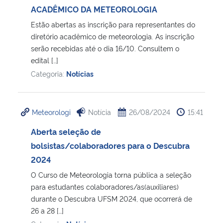
ACADÊMICO DA METEOROLOGIA
Secretaria-Geral
Estão abertas as inscrição para representantes do
diretório acadêmico de meteorologia. As inscrição
serão recebidas até o dia 16/10. Consultem o
Secretaria de Governo
edital […]
Categoria:
Notícias
Gabinete de Segurança Institucional
Advocacia-Geral da União
Meteorologi
Notícia
26/08/2024
15:41
Banco Central do Brasil
Aberta seleção de
bolsistas/colaboradores para o Descubra
Planalto
2024
O Curso de Meteorologia torna pública a seleção
para estudantes colaboradores/as(auxiliares)
durante o Descubra UFSM 2024, que ocorrerá de
26 a 28 […]