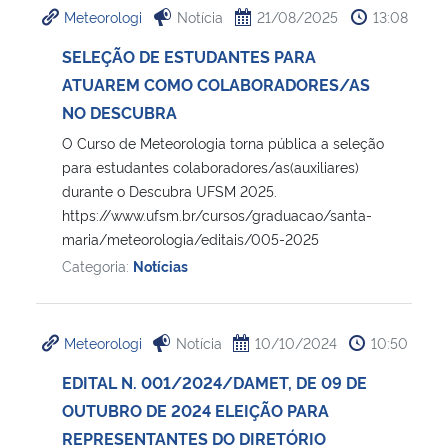
Meteorologi
Notícia
21/08/2025
13:08
Ministério da Cidadania
SELEÇÃO DE ESTUDANTES PARA
Ministério da Saúde
ATUAREM COMO COLABORADORES/AS
NO DESCUBRA
Ministério de Minas e Energia
O Curso de Meteorologia torna pública a seleção
para estudantes colaboradores/as(auxiliares)
Ministério da Ciência, Tecnologia, Inovações e Comunicações
durante o Descubra UFSM 2025.
https://www.ufsm.br/cursos/graduacao/santa-
Ministério do Meio Ambiente
maria/meteorologia/editais/005-2025
Categoria:
Notícias
Ministério do Turismo
Ministério do Desenvolvimento Regional
Meteorologi
Notícia
10/10/2024
10:50
EDITAL N. 001/2024/DAMET, DE 09 DE
Controladoria-Geral da União
OUTUBRO DE 2024 ELEIÇÃO PARA
REPRESENTANTES DO DIRETÓRIO
Ministério da Mulher, da Família e dos Direitos Humanos