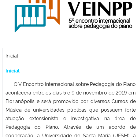
Ministério da Cidadania
Ministério da Saúde
Ministério de Minas e Energia
Ministério da Ciência, Tecnologia, Inovações e Comunicações
Inicial
Inicial
Ministério do Meio Ambiente
O V Encontro Internacional sobre Pedagogia do Piano
Ministério do Turismo
acontecerá entre os dias 5 e 9 de novembro de 2019 em
Florianópolis e será promovido por diversos Cursos de
Ministério do Desenvolvimento Regional
Música de universidades públicas que possuem forte
atuação extensionista e investigativa na área de
Controladoria-Geral da União
Pedagogia do Piano. Através de um acordo de
cooperação, a Universidade de Santa Maria (UFSM), a
Ministério da Mulher, da Família e dos Direitos Humanos