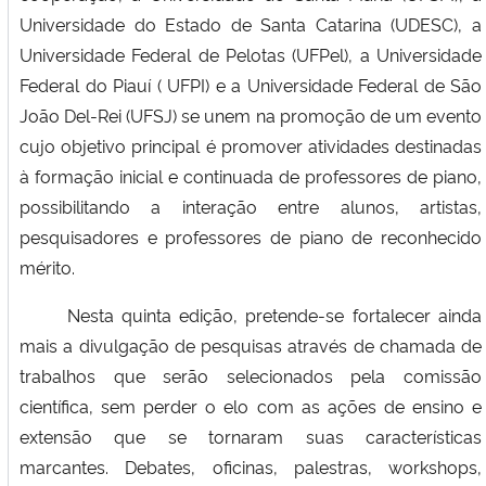
Universidade do Estado de Santa Catarina (UDESC), a
Secretaria-Geral
Universidade Federal de Pelotas (UFPel), a Universidade
Federal do Piauí ( UFPI) e a Universidade Federal de São
Secretaria de Governo
João Del-Rei (UFSJ) se unem na promoção de um evento
cujo objetivo principal é promover atividades destinadas
Gabinete de Segurança Institucional
à formação inicial e continuada de professores de piano,
possibilitando a interação entre alunos, artistas,
Advocacia-Geral da União
pesquisadores e professores de piano de reconhecido
mérito.
Banco Central do Brasil
Nesta quinta edição, pretende-se fortalecer ainda
Planalto
mais a divulgação de pesquisas através de chamada de
trabalhos que serão selecionados pela comissão
científica, sem perder o elo com as ações de ensino e
extensão que se tornaram suas características
marcantes. Debates, oficinas, palestras, workshops,