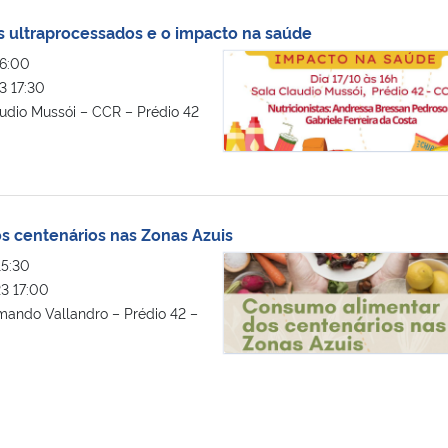
 ultraprocessados e o impacto na saúde
Consumo de alimentos ultraproce
6:00
 17:30
udio Mussói – CCR – Prédio 42
s centenários nas Zonas Azuis
Consumo alimentar dos centenário
5:30
3 17:00
mando Vallandro – Prédio 42 –