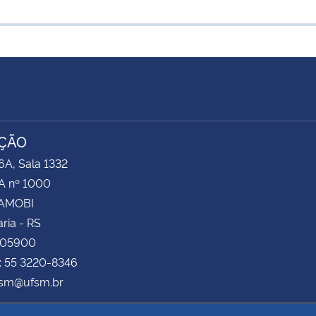
ÇÃO
6A, Sala 1332
 nº 1000
CAMOBI
ria - RS
105900
: 55 3220-8346
osm@ufsm.br