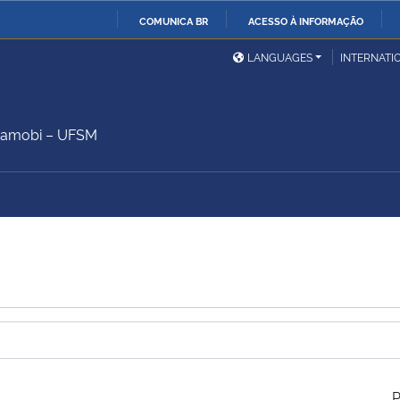
COMUNICA BR
ACESSO À INFORMAÇÃO
Ministério da Defesa
Ministério das Relações
Mini
IR
LANGUAGES
INTERNATI
Exteriores
PARA
O
Ministério da Cidadania
Ministério da Saúde
Mini
CONTEÚDO
Camobi – UFSM
Ministério do
Controladoria-Geral da
Mini
Desenvolvimento Regional
União
Famí
Hum
Advocacia-Geral da União
Banco Central do Brasil
Plan
P