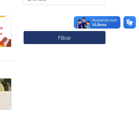
ssados e o impacto na saúde
Filtrar
s nas Zonas Azuis