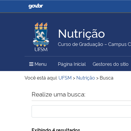
Casa Civil
Ministério da Justiça e
Segurança Pública
Nutrição
Ministério da Agricultura,
Ministério da Educação
Curso de Graduação – Campus 
Pecuária e Abastecimento
Menu Principal do Sítio
Menu
Página Inicial
Gestores do sítio
Ministério do Meio Ambiente
Ministério do Turismo
Você está aqui:
UFSM
>
Nutrição
>
Busca
Início do conteúdo
Realize uma busca:
Secretaria de Governo
Gabinete de Segurança
Institucional
Exibindo 4 resultados