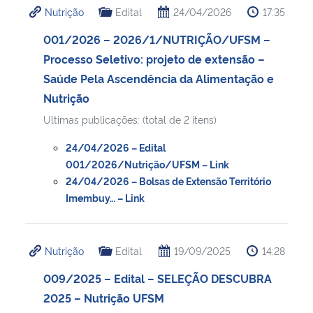
Nutrição
Edital
24/04/2026
17:35
Ministério da Cidadania
001/2026 – 2026/1/NUTRIÇÃO/UFSM –
Ministério da Saúde
Processo Seletivo: projeto de extensão –
Saúde Pela Ascendência da Alimentação e
Ministério de Minas e Energia
Nutrição
Ultimas publicações: (total de 2 itens)
Ministério da Ciência, Tecnologia, Inovações e Comunicações
24/04/2026 – Edital
Ministério do Meio Ambiente
001/2026/Nutrição/UFSM – Link
24/04/2026 – Bolsas de Extensão Território
Imembuy… – Link
Ministério do Turismo
Ministério do Desenvolvimento Regional
Nutrição
Edital
19/09/2025
14:28
Controladoria-Geral da União
009/2025 – Edital – SELEÇÃO DESCUBRA
2025 – Nutrição UFSM
Ministério da Mulher, da Família e dos Direitos Humanos