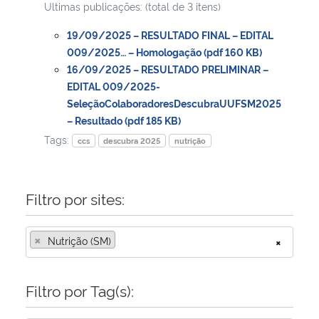
Ultimas publicações: (total de 3 itens)
Secretaria-Geral
19/09/2025 – RESULTADO FINAL – EDITAL
009/2025… – Homologação (pdf 160 KB)
16/09/2025 – RESULTADO PRELIMINAR –
Secretaria de Governo
EDITAL 009/2025-
SeleçãoColaboradoresDescubraUUFSM2025
Gabinete de Segurança Institucional
– Resultado (pdf 185 KB)
Tags:
ccs
descubra 2025
nutrição
Advocacia-Geral da União
Banco Central do Brasil
Filtro por sites:
Planalto
×
Nutrição (SM)
×
Filtro por Tag(s):