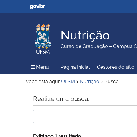
Casa Civil
Ministério da Justiça e
Segurança Pública
Nutrição
Ministério da Agricultura,
Ministério da Educação
Curso de Graduação – Campus 
Pecuária e Abastecimento
Menu Principal do Sítio
Menu
Página Inicial
Gestores do sítio
Ministério do Meio Ambiente
Ministério do Turismo
Você está aqui:
UFSM
>
Nutrição
>
Busca
Início do conteúdo
Realize uma busca:
Secretaria de Governo
Gabinete de Segurança
Institucional
Exibindo 1 resultado