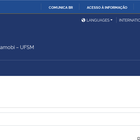
COMUNICA BR
ACESSO À INFORMAÇÃO
Ministério da Defesa
Ministério das Relações
Mini
IR
LANGUAGES
INTERNATI
Exteriores
PARA
O
Ministério da Cidadania
Ministério da Saúde
Mini
CONTEÚDO
Camobi – UFSM
Ministério do
Controladoria-Geral da
Mini
Desenvolvimento Regional
União
Famí
Hum
Advocacia-Geral da União
Banco Central do Brasil
Plan
P