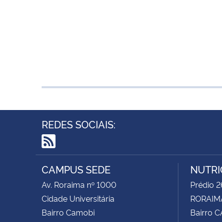
REDES SOCIAIS:
RSS
CAMPUS SEDE
NUTRI
Av. Roraima nº 1000
Prédio 2
Cidade Universitária
RORAIMA
Bairro Camobi
Bairro 