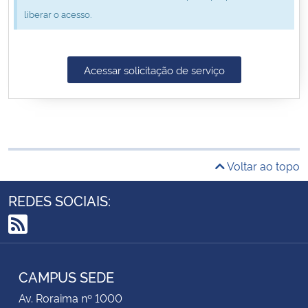
liberar o acesso.
Secretaria-Geral
Secretaria de Governo
Acessar solicitação de serviço
Gabinete de Segurança Institucional
Advocacia-Geral da União
Voltar ao topo
Banco Central do Brasil
REDES SOCIAIS:
Planalto
RSS
CAMPUS SEDE
Av. Roraima nº 1000