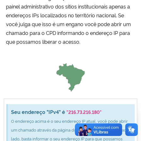
Ministério da Cidadania
painel administrativo dos sítios institucionais apenas a
endereços IPs localizados no território nacional. Se
Ministério da Saúde
você julga que isso é um engano você pode abrir um
chamado para o CPD informando o endereço IP para
Ministério de Minas e Energia
que possamos liberar o acesso.
Ministério da Ciência, Tecnologia, Inovações e Comunicações
Ministério do Meio Ambiente
Ministério do Turismo
Ministério do Desenvolvimento Regional
Seu endereço "IPv4" é
"216.73.216.180"
O endereço acima é o seu endereço IP atual, você pode abrir
Controladoria-Geral da União
um chamado através da página do CPD clicando no botão ao
lado, basta informar o seu endereço IP para que possamos
Ministério da Mulher, da Família e dos Direitos Humanos