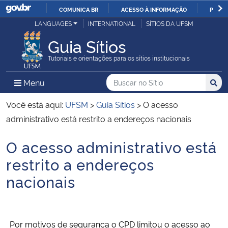
COMUNICA BR
ACESSO À INFORMAÇÃO
PARTI
Casa Civil
LANGUAGES
INTERNATIONAL
SÍTIOS DA UFSM
IR
PARA
Guia Sítios
Ministério da Justiça e Segurança Pública
O
Tutoriais e orientações para os sítios institucionais
CONTEÚDO
Ministério da Defesa
Buscar no no Sítio
Busca
Busca:
Menu Principal do Sítio
Menu
Busc
Ministério das Relações Exteriores
Você está aqui:
UFSM
>
Guia Sítios
>
O acesso
administrativo está restrito a endereços nacionais
Ministério da Economia
O acesso administrativo está
Início do conteúdo
Ministério da Infraestrutura
restrito a endereços
nacionais
Ministério da Agricultura, Pecuária e Abastecimento
Ministério da Educação
Por motivos de segurança o CPD limitou o acesso ao