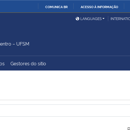
COMUNICA BR
ACESSO À INFORMAÇÃO
Ministério da Defesa
Ministério das Relações
Mini
IR
LANGUAGES
INTERNATI
Exteriores
PARA
O
Ministério da Cidadania
Ministério da Saúde
Mini
CONTEÚDO
entro – UFSM
os
Gestores do sítio
Ministério do
Controladoria-Geral da
Mini
Desenvolvimento Regional
União
Famí
Hum
Advocacia-Geral da União
Banco Central do Brasil
Plan
P