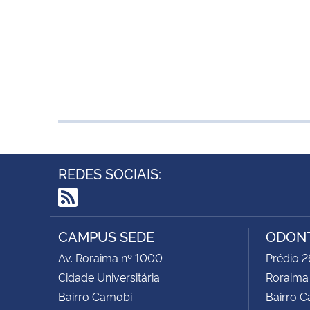
REDES SOCIAIS:
RSS
CAMPUS SEDE
ODON
Av. Roraima nº 1000
Prédio 2
Cidade Universitária
Roraima
Bairro Camobi
Bairro 