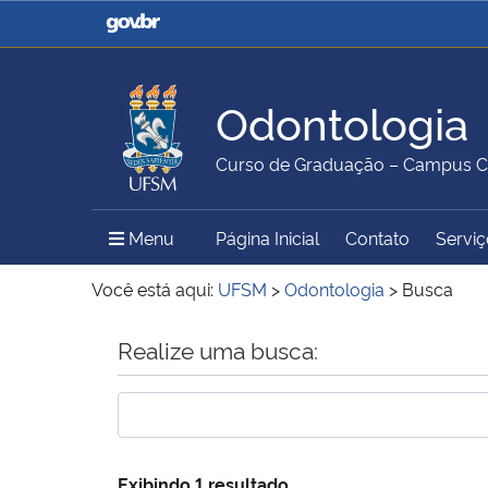
Casa Civil
Ministério da Justiça e
Segurança Pública
Odontologia
Ministério da Agricultura,
Ministério da Educação
Curso de Graduação – Campus C
Pecuária e Abastecimento
Menu Principal do Sítio
Menu
Página Inicial
Contato
Serviç
Ministério do Meio Ambiente
Ministério do Turismo
Você está aqui:
UFSM
>
Odontologia
>
Busca
Início do conteúdo
Realize uma busca:
Secretaria de Governo
Gabinete de Segurança
Institucional
Exibindo 1 resultado