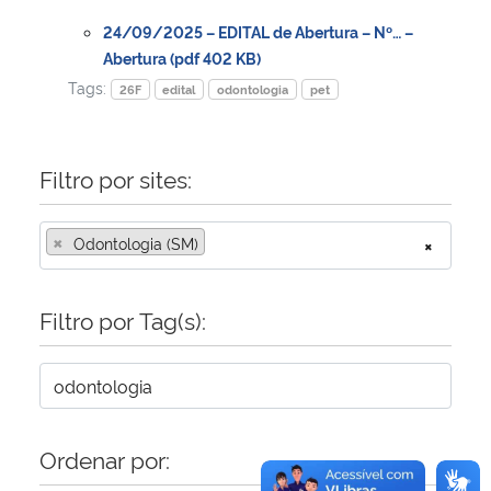
24/09/2025 – EDITAL de Abertura – Nº… –
Secretaria-Geral
Abertura (pdf 402 KB)
Tags:
26F
edital
odontologia
pet
Secretaria de Governo
Gabinete de Segurança Institucional
Filtro por sites:
Advocacia-Geral da União
×
Odontologia (SM)
×
Banco Central do Brasil
Filtro por Tag(s):
Planalto
Ordenar por: