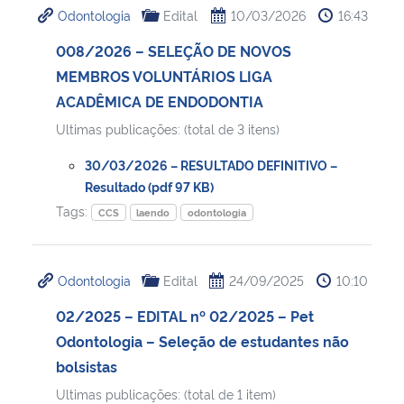
Odontologia
Edital
10/03/2026
16:43
Ministério da Cidadania
008/2026 – SELEÇÃO DE NOVOS
Ministério da Saúde
MEMBROS VOLUNTÁRIOS LIGA
ACADÊMICA DE ENDODONTIA
Ministério de Minas e Energia
Ultimas publicações: (total de 3 itens)
Ministério da Ciência, Tecnologia, Inovações e Comunicações
30/03/2026 – RESULTADO DEFINITIVO –
Resultado (pdf 97 KB)
Ministério do Meio Ambiente
Tags:
CCS
laendo
odontologia
Ministério do Turismo
Odontologia
Edital
24/09/2025
10:10
Ministério do Desenvolvimento Regional
02/2025 – EDITAL nº 02/2025 – Pet
Odontologia – Seleção de estudantes não
Controladoria-Geral da União
bolsistas
Ultimas publicações: (total de 1 item)
Ministério da Mulher, da Família e dos Direitos Humanos