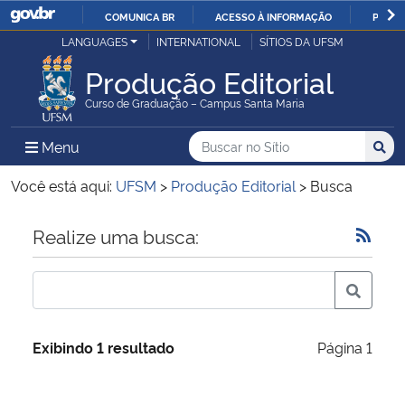
COMUNICA BR
ACESSO À INFORMAÇÃO
PARTI
Casa Civil
LANGUAGES
INTERNATIONAL
SÍTIOS DA UFSM
IR
PARA
Produção Editorial
Ministério da Justiça e Segurança Pública
O
Curso de Graduação – Campus Santa Maria
CONTEÚDO
Ministério da Defesa
Buscar no no Sítio
Busca
Busca:
Menu Principal do Sítio
Menu
Busc
Ministério das Relações Exteriores
Você está aqui:
UFSM
>
Produção Editorial
>
Busca
Ministério da Economia
Início do conteúdo
Realize uma busca:
Ministério da Infraestrutura
Ministério da Agricultura, Pecuária e Abastecimento
Exibindo 1 resultado
Página 1
Ministério da Educação