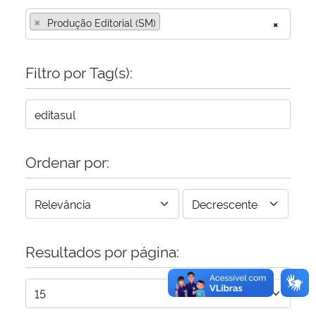
×
Produção Editorial (SM)
×
Secretaria-Geral
Filtro por Tag(s):
Secretaria de Governo
Gabinete de Segurança Institucional
Advocacia-Geral da União
Ordenar por:
Banco Central do Brasil
Planalto
Resultados por página: