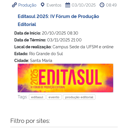
Produção
Eventos
03/10/2025
08:49
Ministério da Cidadania
Editasul 2025: IV Fórum de Produção
Ministério da Saúde
Editorial
Data de Início:
20/10/2025 08:30
Ministério de Minas e Energia
Data de Término:
03/11/2025 21:00
Local de realização:
Campus Sede da UFSM e online
Ministério da Ciência, Tecnologia, Inovações e Comunicações
Estado:
Rio Grande do Sul
Cidade:
Santa Maria
Ministério do Meio Ambiente
Editasul 2025: IV Fórum de Produção Editorial
Ministério do Turismo
Ministério do Desenvolvimento Regional
Tags:
editasul
evento
produção editorial
Controladoria-Geral da União
Filtro por sites:
Ministério da Mulher, da Família e dos Direitos Humanos