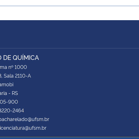
 DE QUÍMICA
ima nº 1000
8, Sala 2110-A
Camobi
ria - RS
105-900
 3220-2464
bacharelado@ufsm.br
icenciatura@ufsm.br