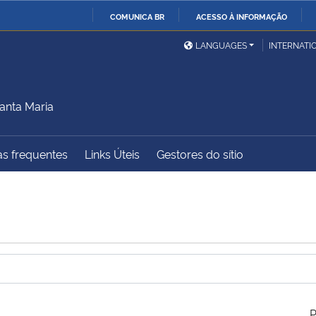
COMUNICA BR
ACESSO À INFORMAÇÃO
Ministério da Defesa
Ministério das Relações
Mini
IR
LANGUAGES
INTERNATI
Exteriores
PARA
O
Ministério da Cidadania
Ministério da Saúde
Mini
CONTEÚDO
anta Maria
s frequentes
Links Úteis
Gestores do sítio
Ministério do
Controladoria-Geral da
Mini
Desenvolvimento Regional
União
Famí
Hum
Advocacia-Geral da União
Banco Central do Brasil
Plan
P