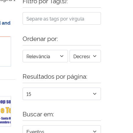
Filtro por Tag(s):
d and
Ordenar por:
ng on Process Intensification using Ultrasound and Microwaves
Resultados por página:
Buscar em: