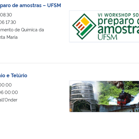
eparo de amostras – UFSM
VI workshop sobre preparo de am
08:30
6 17:30
mento de Química da
nta Maria
io e Telúrio
I Encontro sobre Selênio e Telúrio
00:00
6 00:00
ll’Onder