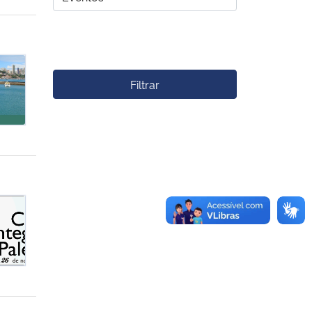
uímica Analítica Ambiental e Sanitária
Filtrar