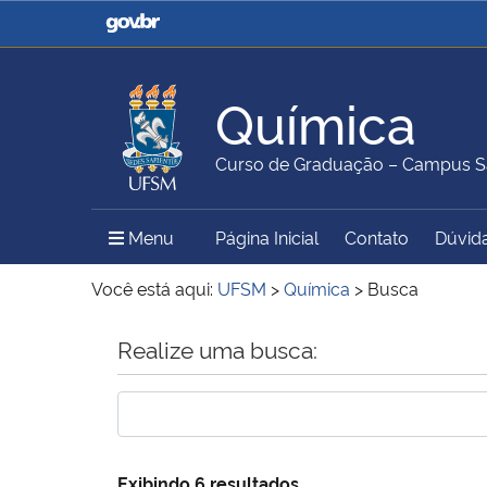
Casa Civil
Ministério da Justiça e
Segurança Pública
Química
Ministério da Agricultura,
Ministério da Educação
Curso de Graduação – Campus S
Pecuária e Abastecimento
Menu Principal do Sítio
Menu
Página Inicial
Contato
Dúvida
Ministério do Meio Ambiente
Ministério do Turismo
Você está aqui:
UFSM
>
Química
>
Busca
Início do conteúdo
Realize uma busca:
Secretaria de Governo
Gabinete de Segurança
Institucional
Exibindo 6 resultados