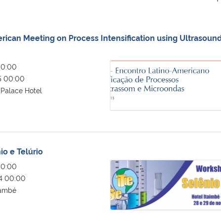
rican Meeting on Process Intensification using Ultrasoun
LAMPi 2015 -Latin American Meeti
00:00
5 00:00
 Palace Hotel
o e Telúrio
Workshop sobre Selênio e Telúrio
00:00
4 00:00
també