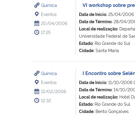
VI workshop sobre pr
Química
Eventos
Data de Início:
25/04/2006 
Data de Término:
28/04/200
20/04/2006
Local de realização:
Departa
17:25
Universidade Federal de Sa
Estado:
Rio Grande do Sul
Cidade:
Santa Maria
I Encontro sobre Selên
Química
Eventos
Data de Início:
11/10/2006 
Data de Término:
14/10/200
12/02/2006
Local de realização:
Hotel Da
12:32
Estado:
Rio Grande do Sul
Cidade:
Bento Gonçalves