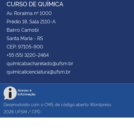
CURSO DE QUÍMICA
Av. Roraima nº 1000
Prédio 18, Sala 2110-A
Bairro Camobi
Santa Maria - RS
CEP: 97105-900
+55 (55) 3220-2464
quimicabacharelado@ufsm.br
quimicalicenciatura@ufsm.br
Acesso à
Informação
Desenvolvido com o CMS de código aberto
Wordpress
2026
UFSM
/
CPD