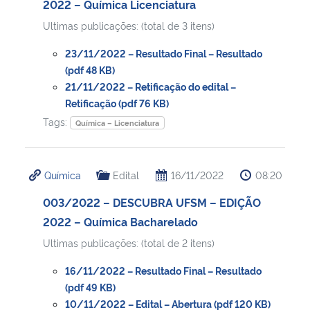
2022 – Química Licenciatura
Ultimas publicações: (total de 3 itens)
Secretaria-Geral
23/11/2022 – Resultado Final – Resultado
Secretaria de Governo
(pdf 48 KB)
21/11/2022 – Retificação do edital –
Retificação (pdf 76 KB)
Gabinete de Segurança Institucional
Tags:
Química – Licenciatura
Advocacia-Geral da União
Química
Edital
16/11/2022
08:20
Banco Central do Brasil
003/2022 – DESCUBRA UFSM – EDIÇÃO
Planalto
2022 – Química Bacharelado
Ultimas publicações: (total de 2 itens)
16/11/2022 – Resultado Final – Resultado
(pdf 49 KB)
10/11/2022 – Edital – Abertura (pdf 120 KB)