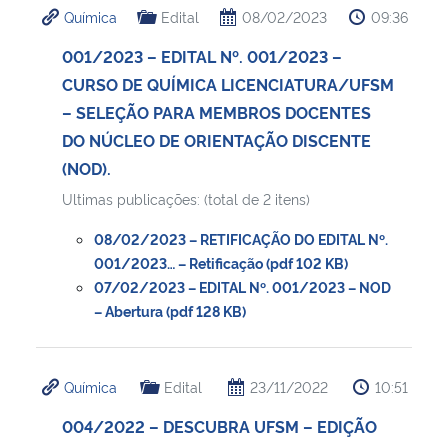
Química
Edital
08/02/2023
09:36
Ministério da Cidadania
001/2023 – EDITAL Nº. 001/2023 –
Ministério da Saúde
CURSO DE QUÍMICA LICENCIATURA/UFSM
– SELEÇÃO PARA MEMBROS DOCENTES
Ministério de Minas e Energia
DO NÚCLEO DE ORIENTAÇÃO DISCENTE
(NOD).
Ministério da Ciência, Tecnologia, Inovações e Comunicações
Ultimas publicações: (total de 2 itens)
Ministério do Meio Ambiente
08/02/2023 – RETIFICAÇÃO DO EDITAL Nº.
001/2023… – Retificação (pdf 102 KB)
Ministério do Turismo
07/02/2023 – EDITAL Nº. 001/2023 – NOD
– Abertura (pdf 128 KB)
Ministério do Desenvolvimento Regional
Química
Edital
23/11/2022
10:51
Controladoria-Geral da União
004/2022 – DESCUBRA UFSM – EDIÇÃO
Ministério da Mulher, da Família e dos Direitos Humanos