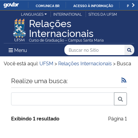
COMUNICA BR
ACESSO À INFORMAÇÃO
PARTI
Casa Civil
LANGUAGES
INTERNATIONAL
SÍTIOS DA UFSM
IR
Relações
PARA
Internacionais
Ministério da Justiça e Segurança Pública
O
Curso de Graduação – Campus Santa Maria
CONTEÚDO
Ministério da Defesa
Buscar no no Sítio
Busca
Busca:
Menu Principal do Sítio
Menu
Busc
Ministério das Relações Exteriores
Você está aqui:
UFSM
>
Relações Internacionais
>
Busca
Ministério da Economia
Início do conteúdo
Realize uma busca:
Ministério da Infraestrutura
Ministério da Agricultura, Pecuária e Abastecimento
Exibindo 1 resultado
Página 1
Ministério da Educação