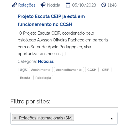
Relações
Notícia
05/10/2023
11:48
Ministério da Cidadania
Projeto Escuta CEIP já está em
Ministério da Saúde
funcionamento no CCSH
O Projeto Escuta CEIP, coordenado pelo
Ministério de Minas e Energia
psicólogo Alysson Oliveira Pacheco em parceria
com o Setor de Apoio Pedagógico, visa
Ministério da Ciência, Tecnologia, Inovações e Comunicações
oportunizar aos nossos […]
Categoria:
Notícias
Ministério do Meio Ambiente
Tags:
Acolhimento
Aconselhamento
CCSH
CEIP
Escuta
Psicologia
Ministério do Turismo
Ministério do Desenvolvimento Regional
Filtro por sites:
Controladoria-Geral da União
×
Relações Internacionais (SM)
×
Ministério da Mulher, da Família e dos Direitos Humanos