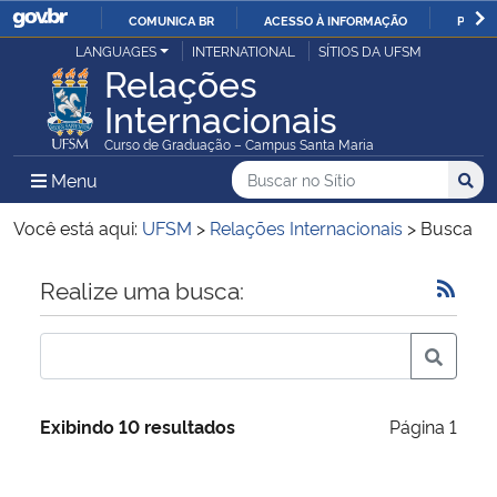
COMUNICA BR
ACESSO À INFORMAÇÃO
PARTI
Casa Civil
LANGUAGES
INTERNATIONAL
SÍTIOS DA UFSM
IR
Relações
PARA
Internacionais
Ministério da Justiça e Segurança Pública
O
Curso de Graduação – Campus Santa Maria
CONTEÚDO
Ministério da Defesa
Buscar no no Sítio
Busca
Busca:
Menu Principal do Sítio
Menu
Busc
Ministério das Relações Exteriores
Você está aqui:
UFSM
>
Relações Internacionais
>
Busca
Ministério da Economia
Início do conteúdo
Realize uma busca:
Ministério da Infraestrutura
Ministério da Agricultura, Pecuária e Abastecimento
Exibindo 10 resultados
Página 1
Ministério da Educação