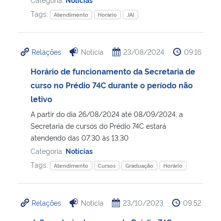
Tags:
Atendimento
Horário
JAI
Secretaria-Geral
Secretaria de Governo
Relações
Notícia
23/08/2024
09:16
Horário de funcionamento da Secretaria de
Gabinete de Segurança Institucional
curso no Prédio 74C durante o período não
letivo
Advocacia-Geral da União
A partir do dia 26/08/2024 até 08/09/2024, a
Secretaria de cursos do Prédio 74C estará
Banco Central do Brasil
atendendo das 07:30 às 13:30
Categoria:
Notícias
Planalto
Tags:
Atendimento
Cursos
Graduação
Horário
Relações
Notícia
23/10/2023
09:52