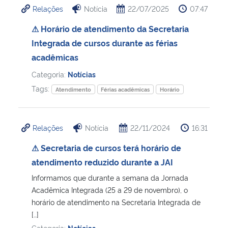
Relações
Notícia
22/07/2025
07:47
Ministério da Cidadania
⚠ Horário de atendimento da Secretaria
Ministério da Saúde
Integrada de cursos durante as férias
acadêmicas
Ministério de Minas e Energia
Categoria:
Notícias
Tags:
Ministério da Ciência, Tecnologia, Inovações e Comunicações
Atendimento
Férias acadêmicas
Horário
Ministério do Meio Ambiente
Relações
Notícia
22/11/2024
16:31
Ministério do Turismo
⚠ Secretaria de cursos terá horário de
atendimento reduzido durante a JAI
Ministério do Desenvolvimento Regional
Informamos que durante a semana da Jornada
Acadêmica Integrada (25 a 29 de novembro), o
Controladoria-Geral da União
horário de atendimento na Secretaria Integrada de
[…]
Ministério da Mulher, da Família e dos Direitos Humanos
Categoria:
Notícias