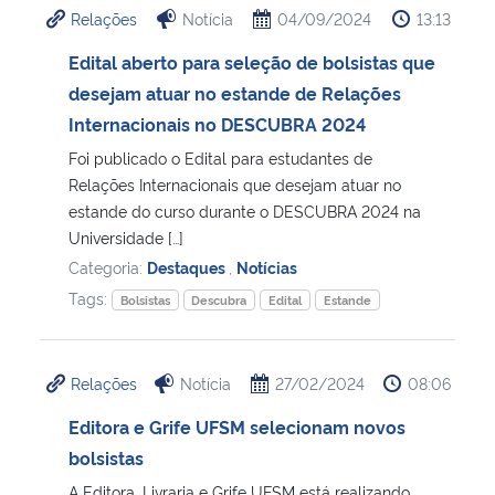
Relações
Notícia
04/09/2024
13:13
Ministério da Cidadania
Edital aberto para seleção de bolsistas que
Ministério da Saúde
desejam atuar no estande de Relações
Internacionais no DESCUBRA 2024
Ministério de Minas e Energia
Foi publicado o Edital para estudantes de
Relações Internacionais que desejam atuar no
Ministério da Ciência, Tecnologia, Inovações e Comunicações
estande do curso durante o DESCUBRA 2024 na
Universidade […]
Ministério do Meio Ambiente
Categoria:
Destaques
,
Notícias
Tags:
Bolsistas
Descubra
Edital
Estande
Ministério do Turismo
Ministério do Desenvolvimento Regional
Relações
Notícia
27/02/2024
08:06
Editora e Grife UFSM selecionam novos
Controladoria-Geral da União
bolsistas
Ministério da Mulher, da Família e dos Direitos Humanos
A Editora, Livraria e Grife UFSM está realizando