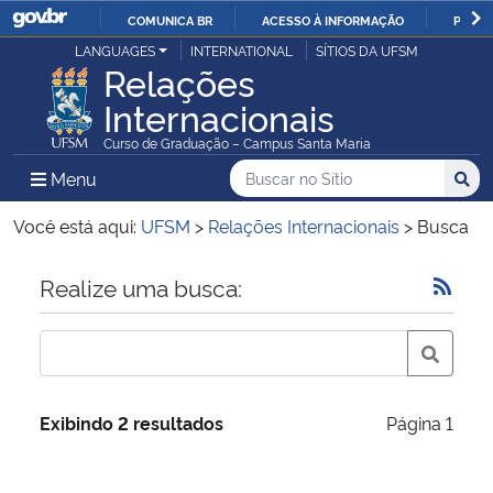
COMUNICA BR
ACESSO À INFORMAÇÃO
PARTI
Casa Civil
LANGUAGES
INTERNATIONAL
SÍTIOS DA UFSM
IR
Relações
PARA
Internacionais
Ministério da Justiça e Segurança Pública
O
Curso de Graduação – Campus Santa Maria
CONTEÚDO
Ministério da Defesa
Buscar no no Sítio
Busca
Busca:
Menu Principal do Sítio
Menu
Busc
Ministério das Relações Exteriores
Você está aqui:
UFSM
>
Relações Internacionais
>
Busca
Ministério da Economia
Início do conteúdo
Realize uma busca:
Ministério da Infraestrutura
Ministério da Agricultura, Pecuária e Abastecimento
Exibindo 2 resultados
Página 1
Ministério da Educação