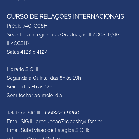
CURSO DE RELAÇÕES INTERNACIONAIS
Prédio 74C, CCSH
Secretaria Integrada de Graduação III/CCSH (SIG
III/CCSH)
Salas 4126 e 4127
Horário SIG III
Segunda à Quinta: das 8h às 19h
Sexta: das 8h às 17h
Sem fechar ao meio-dia
Telefone SIG III - (55)3220-9260
Email SIG III: graduacao74c.ccsh@ufsm.br
Email Subdivisão de Estágios SIG III:
estagios74c.ccsh@ufsm.br