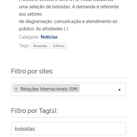
uma seleção de bolsistas. A demanda é referente
aos setores
Secretaria-Geral
de diagramação, comunicação e atendimento ao
público. As atividades […]
Secretaria de Governo
Categoria:
Notícias
Tags:
Bolsistas
Editora
Gabinete de Segurança Institucional
Advocacia-Geral da União
Filtro por sites:
Banco Central do Brasil
×
Relações Internacionais (SM)
×
Planalto
Filtro por Tag(s):