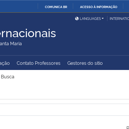
COMUNICA BR
ACESSO À INFORMAÇÃO
Ministério da Defesa
Ministério das Relações
Mini
IR
LANGUAGES
INTERNATI
Exteriores
PARA
ernacionais
O
Ministério da Cidadania
Ministério da Saúde
Mini
CONTEÚDO
anta Maria
ação
Contato Professores
Gestores do sítio
Ministério do
Controladoria-Geral da
Mini
Desenvolvimento Regional
União
Famí
>
Busca
Hum
Advocacia-Geral da União
Banco Central do Brasil
Plan
P