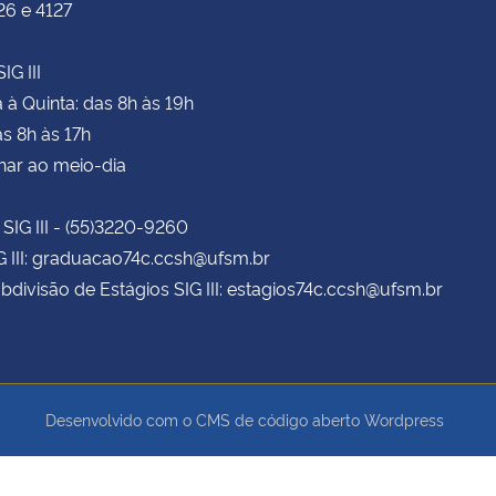
26 e 4127
IG III
à Quinta: das 8h às 19h
as 8h às 17h
har ao meio-dia
 SIG III - (55)3220-9260
G III: graduacao74c.ccsh@ufsm.br
bdivisão de Estágios SIG III: estagios74c.ccsh@ufsm.br
Desenvolvido com o CMS de código aberto
Wordpress