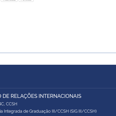
 DE RELAÇÕES INTERNACIONAIS
74C, CCSH
ia Integrada de Graduação III/CCSH (SIG III/CCSH)