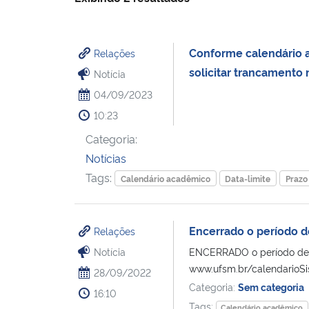
Conforme calendário a
Relações
solicitar trancamento 
Notícia
04/09/2023
10:23
Categoria:
Notícias
Tags:
Calendário acadêmico
Data-limite
Prazo
Encerrado o período d
Relações
Notícia
ENCERRADO o período de m
www.ufsm.br/calendarioSist
28/09/2022
Categoria:
Sem categoria
16:10
Tags:
Calendário acadêmico