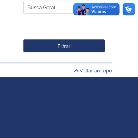
Filtrar
Voltar ao topo