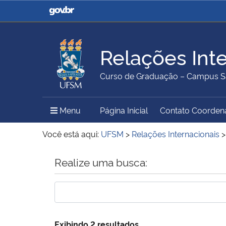
Casa Civil
Ministério da Justiça e
Segurança Pública
Relações Int
Ministério da Agricultura,
Ministério da Educação
Curso de Graduação – Campus S
Pecuária e Abastecimento
Menu Principal do Sítio
Menu
Página Inicial
Contato Coorden
Ministério do Meio Ambiente
Ministério do Turismo
Você está aqui:
UFSM
>
Relações Internacionais
Início do conteúdo
Realize uma busca:
Secretaria de Governo
Gabinete de Segurança
Institucional
Exibindo 2 resultados