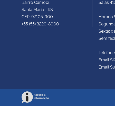
Bairro Camobi
Salas 41
Santa Maria - RS
CEP: 97105-900
Horário S
+55 (55) 3220-8000
Segunda 
Sexta: d
Sem fec
Telefone
Email SI
Email Su
Acesso à
Informação