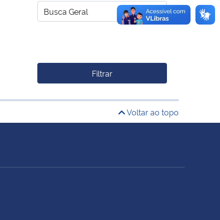
Filtrar
Voltar ao topo