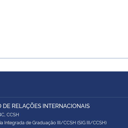
 DE RELAÇÕES INTERNACIONAIS
74C, CCSH
ia Integrada de Graduação III/CCSH (SIG III/CCSH)