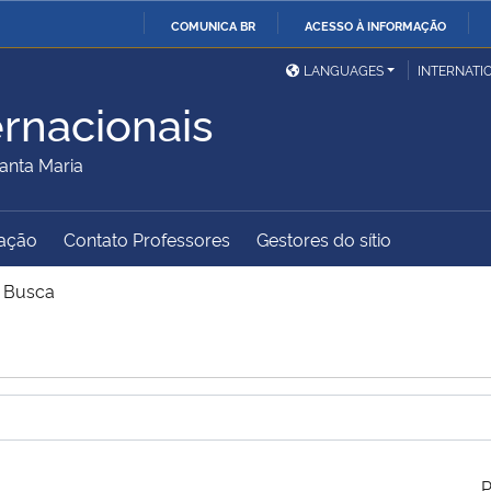
COMUNICA BR
ACESSO À INFORMAÇÃO
Ministério da Defesa
Ministério das Relações
Mini
IR
LANGUAGES
INTERNATI
Exteriores
PARA
ernacionais
O
Ministério da Cidadania
Ministério da Saúde
Mini
CONTEÚDO
anta Maria
ação
Contato Professores
Gestores do sítio
Ministério do
Controladoria-Geral da
Mini
Desenvolvimento Regional
União
Famí
>
Busca
Hum
Advocacia-Geral da União
Banco Central do Brasil
Plan
P