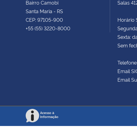
Bairro Camobi
Salas 41
Santa Maria - RS
CEP: 97105-900
Horário S
+55 (55) 3220-8000
Segunda 
Sexta: d
Sem fec
Telefone
Email SI
Email Su
Acesso à
Informação