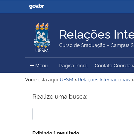
Casa Civil
Ministério da Justiça e
Segurança Pública
Relações Int
Ministério da Agricultura,
Ministério da Educação
Curso de Graduação – Campus S
Pecuária e Abastecimento
Menu Principal do Sítio
Menu
Página Inicial
Contato Coorden
Ministério do Meio Ambiente
Ministério do Turismo
Você está aqui:
UFSM
>
Relações Internacionais
Início do conteúdo
Realize uma busca:
Secretaria de Governo
Gabinete de Segurança
Institucional
Exibindo 1 resultado