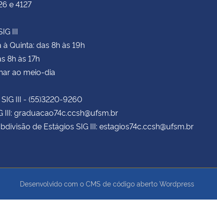
26 e 4127
IG III
à Quinta: das 8h às 19h
as 8h às 17h
har ao meio-dia
 SIG III - (55)3220-9260
G III: graduacao74c.ccsh@ufsm.br
bdivisão de Estágios SIG III: estagios74c.ccsh@ufsm.br
Desenvolvido com o CMS de código aberto
Wordpress