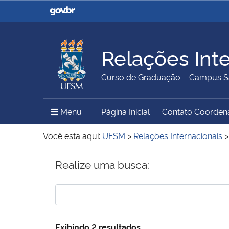
Casa Civil
Ministério da Justiça e
Segurança Pública
Relações Int
Ministério da Agricultura,
Ministério da Educação
Curso de Graduação – Campus S
Pecuária e Abastecimento
Menu Principal do Sítio
Menu
Página Inicial
Contato Coorden
Ministério do Meio Ambiente
Ministério do Turismo
Você está aqui:
UFSM
>
Relações Internacionais
Início do conteúdo
Realize uma busca:
Secretaria de Governo
Gabinete de Segurança
Institucional
Exibindo 2 resultados