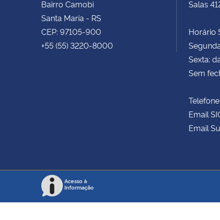
Bairro Camobi
Salas 41
Santa Maria - RS
CEP: 97105-900
Horário S
+55 (55) 3220-8000
Segunda 
Sexta: d
Sem fec
Telefone
Email SI
Email Su
Acesso à
Informação