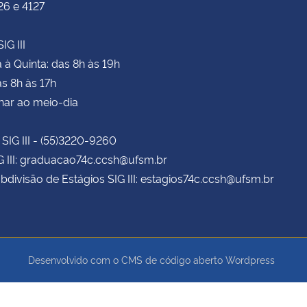
26 e 4127
IG III
à Quinta: das 8h às 19h
as 8h às 17h
har ao meio-dia
 SIG III - (55)3220-9260
G III: graduacao74c.ccsh@ufsm.br
bdivisão de Estágios SIG III: estagios74c.ccsh@ufsm.br
Desenvolvido com o CMS de código aberto
Wordpress