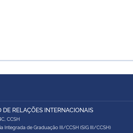
 DE RELAÇÕES INTERNACIONAIS
74C, CCSH
ia Integrada de Graduação III/CCSH (SIG III/CCSH)