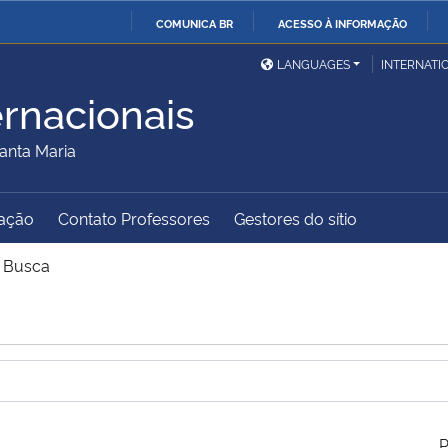
COMUNICA BR
ACESSO À INFORMAÇÃO
Ministério da Defesa
Ministério das Relações
Mini
IR
LANGUAGES
INTERNATI
Exteriores
PARA
ernacionais
O
Ministério da Cidadania
Ministério da Saúde
Mini
CONTEÚDO
anta Maria
ação
Contato Professores
Gestores do sítio
Ministério do
Controladoria-Geral da
Mini
Desenvolvimento Regional
União
Famí
>
Busca
Hum
Advocacia-Geral da União
Banco Central do Brasil
Plan
P