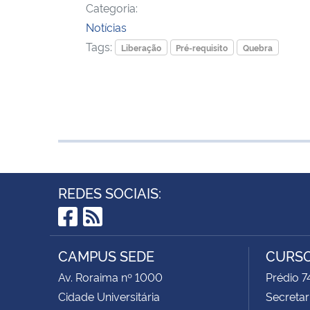
Categoria:
Notícias
Tags:
Liberação
Pré-requisito
Quebra
REDES SOCIAIS:
Facebook
RSS
CAMPUS SEDE
CURSO
Av. Roraima nº 1000
Prédio 
Cidade Universitária
Secretar