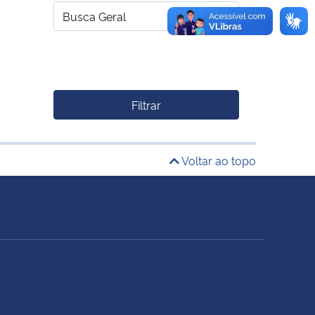
Filtrar
Voltar ao topo