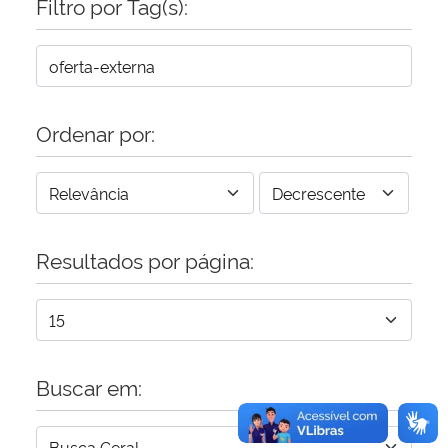
Filtro por Tag(s):
Secretaria-Geral
Secretaria de Governo
Ordenar por:
Gabinete de Segurança Institucional
Advocacia-Geral da União
Resultados por página:
Banco Central do Brasil
Planalto
Buscar em: