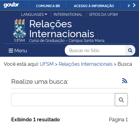
COMUNICA BR
ACESSO À INFORMAÇÃO
PARTI
Casa Civil
LANGUAGES
INTERNATIONAL
SÍTIOS DA UFSM
IR
Relações
PARA
Internacionais
Ministério da Justiça e Segurança Pública
O
Curso de Graduação – Campus Santa Maria
CONTEÚDO
Ministério da Defesa
Buscar no no Sítio
Busca
Busca:
Menu Principal do Sítio
Menu
Busc
Ministério das Relações Exteriores
Você está aqui:
UFSM
>
Relações Internacionais
>
Busca
Ministério da Economia
Início do conteúdo
Realize uma busca:
Ministério da Infraestrutura
Ministério da Agricultura, Pecuária e Abastecimento
Exibindo 1 resultado
Página 1
Ministério da Educação