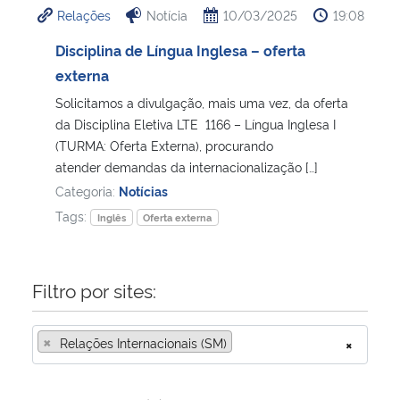
Relações
Notícia
10/03/2025
19:08
Ministério da Cidadania
Disciplina de Língua Inglesa – oferta
Ministério da Saúde
externa
Solicitamos a divulgação, mais uma vez, da oferta
Ministério de Minas e Energia
da Disciplina Eletiva LTE 1166 – Língua Inglesa I
(TURMA: Oferta Externa), procurando
Ministério da Ciência, Tecnologia, Inovações e Comunicações
atender demandas da internacionalização […]
Categoria:
Notícias
Ministério do Meio Ambiente
Tags:
Inglês
Oferta externa
Ministério do Turismo
Filtro por sites:
Ministério do Desenvolvimento Regional
×
Relações Internacionais (SM)
×
Controladoria-Geral da União
Ministério da Mulher, da Família e dos Direitos Humanos