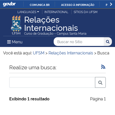
COMUNICA BR
ACESSO À INFORMAÇÃO
PARTI
Casa Civil
LANGUAGES
INTERNATIONAL
SÍTIOS DA UFSM
IR
Relações
PARA
Internacionais
Ministério da Justiça e Segurança Pública
O
Curso de Graduação – Campus Santa Maria
CONTEÚDO
Ministério da Defesa
Buscar no no Sítio
Busca
Busca:
Menu Principal do Sítio
Menu
Busc
Ministério das Relações Exteriores
Você está aqui:
UFSM
>
Relações Internacionais
>
Busca
Ministério da Economia
Início do conteúdo
Realize uma busca:
Ministério da Infraestrutura
Ministério da Agricultura, Pecuária e Abastecimento
Exibindo 1 resultado
Página 1
Ministério da Educação