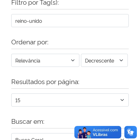
Filtro por Tag(s):
Secretaria-Geral
Secretaria de Governo
Ordenar por:
Gabinete de Segurança Institucional
Advocacia-Geral da União
Resultados por página:
Banco Central do Brasil
Planalto
Buscar em: