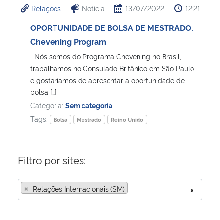
Relações
Notícia
13/07/2022
12:21
Ministério da Cidadania
OPORTUNIDADE DE BOLSA DE MESTRADO:
Ministério da Saúde
Chevening Program
Nós somos do Programa Chevening no Brasil,
Ministério de Minas e Energia
trabalhamos no Consulado Britânico em São Paulo
e gostaríamos de apresentar a oportunidade de
Ministério da Ciência, Tecnologia, Inovações e Comunicações
bolsa […]
Categoria:
Sem categoria
Ministério do Meio Ambiente
Tags:
Bolsa
Mestrado
Reino Unido
Ministério do Turismo
Filtro por sites:
Ministério do Desenvolvimento Regional
×
Relações Internacionais (SM)
×
Controladoria-Geral da União
Ministério da Mulher, da Família e dos Direitos Humanos