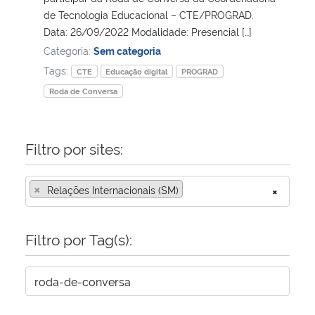
de Tecnologia Educacional – CTE/PROGRAD.
Data: 26/09/2022 Modalidade: Presencial […]
Secretaria-Geral
Categoria:
Sem categoria
Tags:
Secretaria de Governo
CTE
Educação digital
PROGRAD
Roda de Conversa
Gabinete de Segurança Institucional
Filtro por sites:
Advocacia-Geral da União
Banco Central do Brasil
×
Relações Internacionais (SM)
×
Planalto
Filtro por Tag(s):