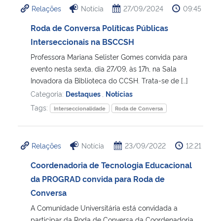
Relações
Notícia
27/09/2024
09:45
Ministério da Cidadania
Roda de Conversa Políticas Públicas
Ministério da Saúde
Interseccionais na BSCCSH
Professora Mariana Selister Gomes convida para
Ministério de Minas e Energia
evento nesta sexta, dia 27/09, às 17h, na Sala
Inovadora da Biblioteca do CCSH. Trata-se de […]
Ministério da Ciência, Tecnologia, Inovações e Comunicações
Categoria:
Destaques
,
Notícias
Tags:
Interseccionalidade
Roda de Conversa
Ministério do Meio Ambiente
Ministério do Turismo
Relações
Notícia
23/09/2022
12:21
Coordenadoria de Tecnologia Educacional
Ministério do Desenvolvimento Regional
da PROGRAD convida para Roda de
Conversa
Controladoria-Geral da União
A Comunidade Universitária está convidada a
Ministério da Mulher, da Família e dos Direitos Humanos
participar da Roda de Conversa da Coordenadoria