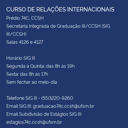
CURSO DE RELAÇÕES INTERNACIONAIS
Prédio 74C, CCSH
Secretaria Integrada de Graduação III/CCSH (SIG
III/CCSH)
Salas 4126 e 4127
Horário SIG III
Segunda à Quinta: das 8h às 19h
Sexta: das 8h às 17h
Sem fechar ao meio-dia
Telefone SIG III - (55)3220-9260
Email SIG III: graduacao74c.ccsh@ufsm.br
Email Subdivisão de Estágios SIG III:
estagios74c.ccsh@ufsm.br