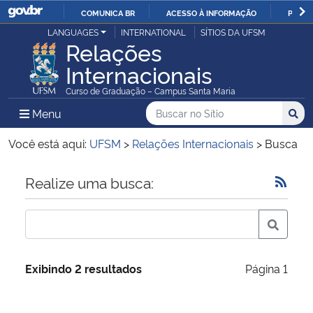
COMUNICA BR
ACESSO À INFORMAÇÃO
PARTI
Casa Civil
LANGUAGES
INTERNATIONAL
SÍTIOS DA UFSM
IR
Relações
PARA
Internacionais
Ministério da Justiça e Segurança Pública
O
Curso de Graduação – Campus Santa Maria
CONTEÚDO
Ministério da Defesa
Buscar no no Sítio
Busca
Busca:
Menu Principal do Sítio
Menu
Busc
Ministério das Relações Exteriores
Você está aqui:
UFSM
>
Relações Internacionais
>
Busca
Ministério da Economia
Início do conteúdo
Realize uma busca:
Ministério da Infraestrutura
Ministério da Agricultura, Pecuária e Abastecimento
Exibindo 2 resultados
Página 1
Ministério da Educação