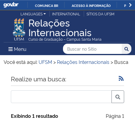
COMUNICA BR
ACESSO À INFORMAÇÃO
PARTI
Casa Civil
LANGUAGES
INTERNATIONAL
SÍTIOS DA UFSM
IR
Relações
PARA
Internacionais
Ministério da Justiça e Segurança Pública
O
Curso de Graduação – Campus Santa Maria
CONTEÚDO
Ministério da Defesa
Buscar no no Sítio
Busca
Busca:
Menu Principal do Sítio
Menu
Busc
Ministério das Relações Exteriores
Você está aqui:
UFSM
>
Relações Internacionais
>
Busca
Ministério da Economia
Início do conteúdo
Realize uma busca:
Ministério da Infraestrutura
Ministério da Agricultura, Pecuária e Abastecimento
Exibindo 1 resultado
Página 1
Ministério da Educação