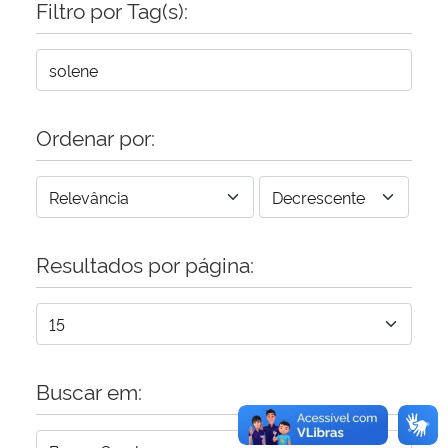
Filtro por Tag(s):
Secretaria-Geral
Secretaria de Governo
Ordenar por:
Gabinete de Segurança Institucional
Advocacia-Geral da União
Resultados por página:
Banco Central do Brasil
Planalto
Buscar em: