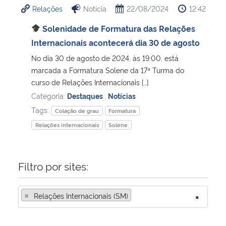
Relações
Notícia
22/08/2024
12:42
Ministério da Cidadania
Solenidade de Formatura das Relações
Ministério da Saúde
Internacionais acontecerá dia 30 de agosto
No dia 30 de agosto de 2024, às 19:00, está
Ministério de Minas e Energia
marcada a Formatura Solene da 17ª Turma do
curso de Relações Internacionais […]
Ministério da Ciência, Tecnologia, Inovações e Comunicações
Categoria:
Destaques
,
Notícias
Tags:
Colação de grau
Formatura
Ministério do Meio Ambiente
Relações internacionais
Solene
Ministério do Turismo
Filtro por sites:
Ministério do Desenvolvimento Regional
×
Relações Internacionais (SM)
×
Controladoria-Geral da União
Ministério da Mulher, da Família e dos Direitos Humanos