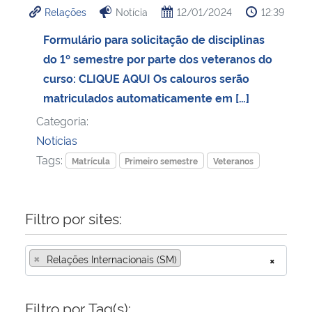
Relações
Notícia
12/01/2024
12:39
Ministério da Cidadania
Formulário para solicitação de disciplinas
Ministério da Saúde
do 1º semestre por parte dos veteranos do
curso: CLIQUE AQUI Os calouros serão
Ministério de Minas e Energia
matriculados automaticamente em […]
Categoria:
Ministério da Ciência, Tecnologia, Inovações e Comunicações
Notícias
Tags:
Ministério do Meio Ambiente
Matrícula
Primeiro semestre
Veteranos
Ministério do Turismo
Filtro por sites:
Ministério do Desenvolvimento Regional
×
Relações Internacionais (SM)
×
Controladoria-Geral da União
Filtro por Tag(s):
Ministério da Mulher, da Família e dos Direitos Humanos