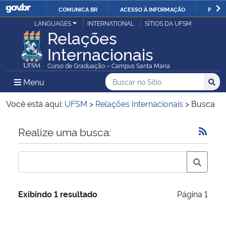
COMUNICA BR
ACESSO À INFORMAÇÃO
PARTI
Casa Civil
LANGUAGES
INTERNATIONAL
SÍTIOS DA UFSM
IR
Relações
PARA
Internacionais
Ministério da Justiça e Segurança Pública
O
Curso de Graduação – Campus Santa Maria
CONTEÚDO
Ministério da Defesa
Buscar no no Sítio
Busca
Busca:
Menu Principal do Sítio
Menu
Busc
Ministério das Relações Exteriores
Você está aqui:
UFSM
>
Relações Internacionais
>
Busca
Ministério da Economia
Início do conteúdo
Realize uma busca:
Ministério da Infraestrutura
Ministério da Agricultura, Pecuária e Abastecimento
Exibindo 1 resultado
Página 1
Ministério da Educação