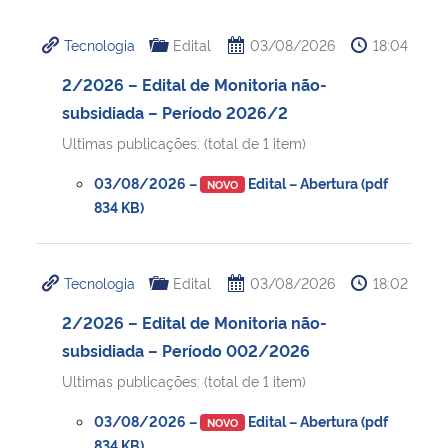
Ministério da Cidadania
Tecnologia
Edital
03/08/2026
18:04
Ministério da Saúde
2/2026 – Edital de Monitoria não-
subsidiada – Período 2026/2
Ministério de Minas e Energia
Ultimas publicações: (total de 1 item)
Ministério da Ciência, Tecnologia, Inovações e Comunicações
03/08/2026 –
Edital – Abertura (pdf
NOVO
834 KB)
Ministério do Meio Ambiente
Tecnologia
Edital
03/08/2026
18:02
Ministério do Turismo
2/2026 – Edital de Monitoria não-
Ministério do Desenvolvimento Regional
subsidiada – Período 002/2026
Ultimas publicações: (total de 1 item)
Controladoria-Geral da União
03/08/2026 –
Edital – Abertura (pdf
NOVO
Ministério da Mulher, da Família e dos Direitos Humanos
834 KB)