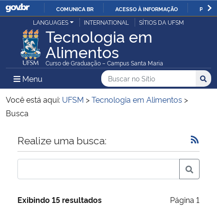
COMUNICA BR
ACESSO À INFORMAÇÃO
PARTI
Casa Civil
LANGUAGES
INTERNATIONAL
SÍTIOS DA UFSM
IR
Tecnologia em
PARA
Alimentos
Ministério da Justiça e Segurança Pública
O
Curso de Graduação – Campus Santa Maria
CONTEÚDO
Ministério da Defesa
Buscar no no Sítio
Busca
Busca:
Menu Principal do Sítio
Menu
Busc
Ministério das Relações Exteriores
Você está aqui:
UFSM
>
Tecnologia em Alimentos
>
Busca
Ministério da Economia
Início do conteúdo
Realize uma busca:
Ministério da Infraestrutura
Ministério da Agricultura, Pecuária e Abastecimento
Exibindo 15 resultados
Página 1
Ministério da Educação